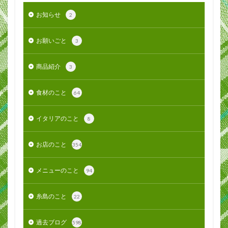
お知らせ
2
お願いごと
3
商品紹介
3
食材のこと
64
イタリアのこと
8
お店のこと
354
メニューのこと
94
糸島のこと
22
過去ブログ
598