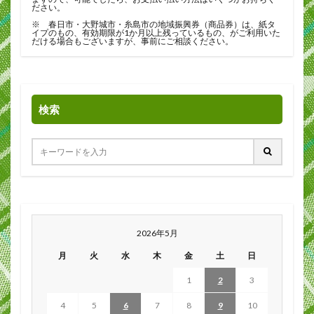
ださい。
※ 春日市・大野城市・糸島市の地域振興券（商品券）は、紙タ
イプのもの、有効期限が1か月以上残っているもの、がご利用いた
だける場合もございますが、事前にご相談ください。
検索
2026年5月
月
火
水
木
金
土
日
1
2
3
4
5
6
7
8
9
10