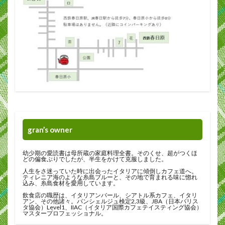
gran’s owner
幼少期の愛読書は母所蔵の家庭料理全書。そのくせ、超がつくほ
どの偏食ぶりでしたが、半生をかけて克服しました。
人生をさ迷っていた時に出会ったイタリアに傾倒しカフェ道へ。
ティレニア海のような糸島ブルーと、その地で育まれる味に惚れ
込み、糸島食材を愛用しています。
飲食店の職歴は、イタリアンバール、シアトル系カフェ、イタリ
アン、その他諸々。パンシェルジュ検定2,3級、JBA（日本バリス
タ協会）Level1、IIAC（イタリア国際カフェテイスティング協会）
マスタープロフェッショナル。