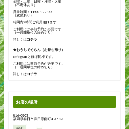
金曜・土曜・日曜・月曜・火曜
（不定休あり）
営業時間：11:00～22:00
（変動あり）
時間内2時間ご利用頂けます
ご利用には事前予約が必要です
（一週間単位の締め切り）
詳しくは
コチラ
★おうちでぐらん（お持ち帰り）
cafe gran とほぼ同様です。
ご利用には事前予約が必要です。
（一週間単位の締め切り）
詳しくは
コチラ
お店の場所
816-0803
福岡県春日市春日原南町4-37-23