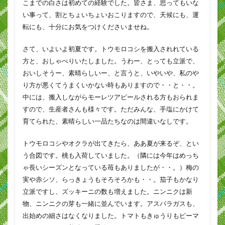
こまでの白さは初めての経験でした。皆さま、思ってもいな
い事って、割とちょいちょいおこりますので、天候にも、運
転にも、十分にお気をつけくださいませね。
さて、いよいよ初夏です。トウモロコシを搬入されれている
方と、おしゃべりいたしました。うわー、とっても立派で、
おいしそうー、素晴らしいー、と言うと、いやいや、私のや
り方が悪くてうまくいかない時もありますので・・と・・。
中には、搬入しながらモーレツアピールされる方もおられま
すので、生産者さんも様々です。ただみんな、手塩にかけて
育てられた、素晴らしい一品たちなのは間違いなしです。
トウモロコシやオクラが出てきたら、ああ夏が来るぞ、とい
う合図です。桃も入荷していました。（隣には今年はめっち
ゃ長いシーズンとなっている苺もありましたが・・。）梅の
実や赤シソ、らっきょうもそろそろかも・・。茄子もかなり
立派ですし、ズッキーニの数も増えました。ニンニクは新
物、ニンニクの芽も一緒に並んでいます。アスパラガスも、
出始めの細さはなくなりました。トマトもきゅうりもピーマ