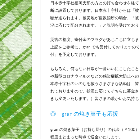
日本赤十字社福岡支部の方との打ち合わせを経て
断に設置しております。日本赤十字社からは「被
額が送られます。被災地が複数箇所の場合、「被
況に応じて配分されます。」と説明を受けており
災害の都度、寄付金のフラグがあちこちに立ちま
上記をご参考に、gran でも受付しておりますの
付」を予定しております。
もちろん、何もない日常が一番いいにこしたこと
や新型コロナウィルスなどの感染症拡大防止への
本赤十字社のいのちを救うさまざまな活動は、皆
れておりますので、状況に応じてそちらに募金さ
きも変更いたします。）皆さまの暖かいお気持ち
◎ gran の焼き菓子も応援
gran の焼き菓子（お持ち帰り）の代金（￥10
程度まとまった時点で送金いたします。