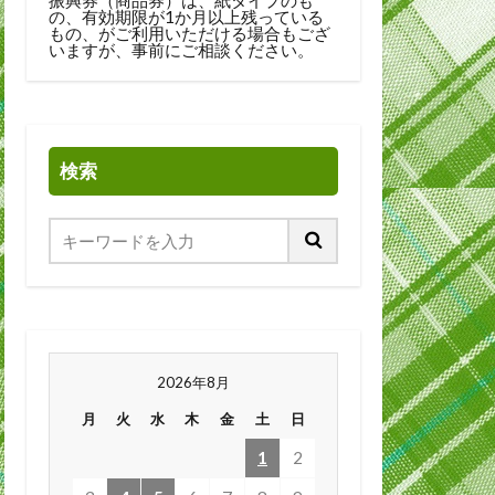
の、有効期限が1か月以上残っている
もの、がご利用いただける場合もござ
いますが、事前にご相談ください。
検索
2026年8月
月
火
水
木
金
土
日
1
2