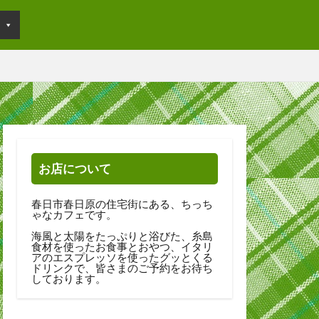
お店について
春日市春日原の住宅街にある、ちっち
ゃなカフェです。
海風と太陽をたっぷりと浴びた、糸島
食材を使ったお食事とおやつ、イタリ
アのエスプレッソを使ったグッとくる
ドリンクで、皆さまのご予約をお待ち
しております。