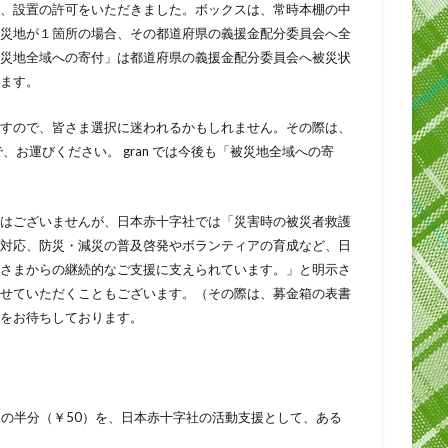
、設置の許可をいただきました。ボックスは、常時本棚の中
災地が１箇所の場合、その都道府県の義援金配分委員会へ全
災地全域への寄付」は都道府県の義援金配分委員会へ被災状
ます。
すので、皆さま選択に迷われるかもしれません。その際は、
で、お運びください。 gran では今後も「被災地全域への寄
はございませんが、日本赤十字社では「災害時の被災者救護
対応、防災・減災の普及啓発やボランティアの育成など、日
さまからの継続的なご支援に支えられています。」と明示さ
せていただくこともございます。（その際は、募金箱の表書
をお待ちしております。
0）の半分（￥50）を、日本赤十字社の活動支援として、ある