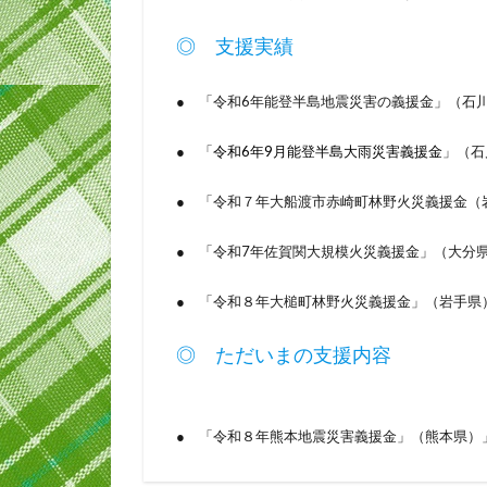
◎ 支援実績
● 「令和6年能登半島地震災害の義援金」（石川県
● 「
令和6年9月能登半島大雨災害義援金
」（石
● 「令和７年大船渡市赤崎町林野火災義援金（岩
● 「令和7年佐賀関大規模火災義援金」（大分県）
● 「令和８年大槌町林野火災義援金」（岩手県）
◎ ただいまの支援内容
● 「令和８年熊本地震災害義援金」（熊本県）