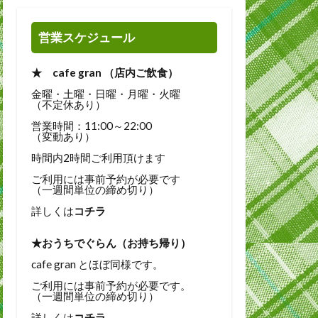
営業スケジュール
★ cafe gran （店内ご飲食）
金曜・土曜・日曜・月曜・火曜
（不定休あり）
営業時間：11:00～22:00
（変動あり）
時間内2時間ご利用頂けます
ご利用には事前予約が必要です
（一週間単位の締め切り）
詳しくは
コチラ
★おうちでぐらん（お持ち帰り）
cafe gran とほぼ同様です。
ご利用には事前予約が必要です。
（一週間単位の締め切り）
詳しくは
コチラ