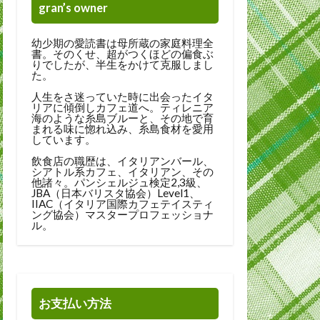
gran’s owner
幼少期の愛読書は母所蔵の家庭料理全
書。そのくせ、超がつくほどの偏食ぶ
りでしたが、半生をかけて克服しまし
た。
人生をさ迷っていた時に出会ったイタ
リアに傾倒しカフェ道へ。ティレニア
海のような糸島ブルーと、その地で育
まれる味に惚れ込み、糸島食材を愛用
しています。
飲食店の職歴は、イタリアンバール、
シアトル系カフェ、イタリアン、その
他諸々。パンシェルジュ検定2,3級、
JBA（日本バリスタ協会）Level1、
IIAC（イタリア国際カフェテイスティ
ング協会）マスタープロフェッショナ
ル。
お支払い方法