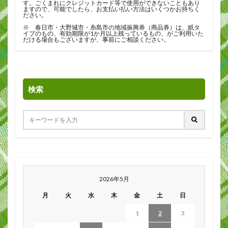
す。ごくまれにクレジットカード等で使用ができないこともあり
ますので、可能でしたら、お支払い払い方法はいくつかお持ちく
ださい。
※ 春日市・大野城市・糸島市の地域振興券（商品券）は、紙タ
イプのもの、有効期限が1か月以上残っているもの、がご利用いた
だける場合もございますが、事前にご相談ください。
検索
2026年5月
月
火
水
木
金
土
日
1
2
3