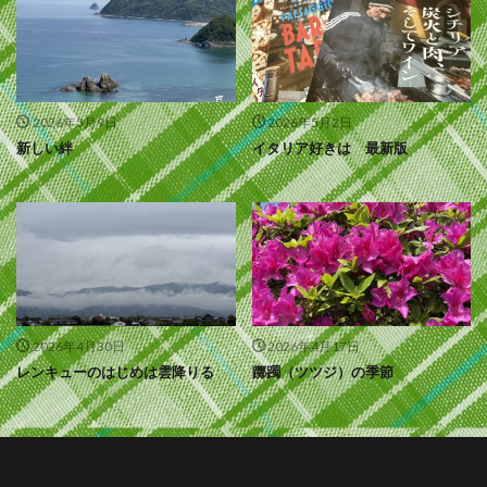
2026年5月9日
2026年5月2日
新しい絆
イタリア好きは 最新版
2026年4月30日
2026年4月17日
レンキューのはじめは雲降りる
躑躅（ツツジ）の季節