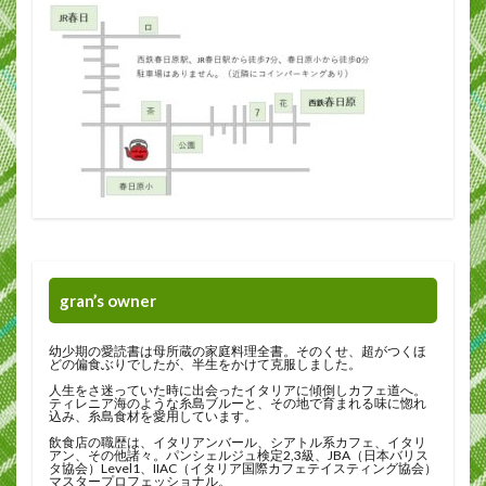
gran’s owner
幼少期の愛読書は母所蔵の家庭料理全書。そのくせ、超がつくほ
どの偏食ぶりでしたが、半生をかけて克服しました。
人生をさ迷っていた時に出会ったイタリアに傾倒しカフェ道へ。
ティレニア海のような糸島ブルーと、その地で育まれる味に惚れ
込み、糸島食材を愛用しています。
飲食店の職歴は、イタリアンバール、シアトル系カフェ、イタリ
アン、その他諸々。パンシェルジュ検定2,3級、JBA（日本バリス
タ協会）Level1、IIAC（イタリア国際カフェテイスティング協会）
マスタープロフェッショナル。