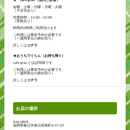
金曜・土曜・日曜・月曜・火曜
（不定休あり）
営業時間：11:00～22:00
（変動あり）
時間内2時間ご利用頂けます
ご利用には事前予約が必要です
（一週間単位の締め切り）
詳しくは
コチラ
★おうちでぐらん（お持ち帰り）
cafe gran とほぼ同様です。
ご利用には事前予約が必要です。
（一週間単位の締め切り）
詳しくは
コチラ
お店の場所
816-0803
福岡県春日市春日原南町4-37-23