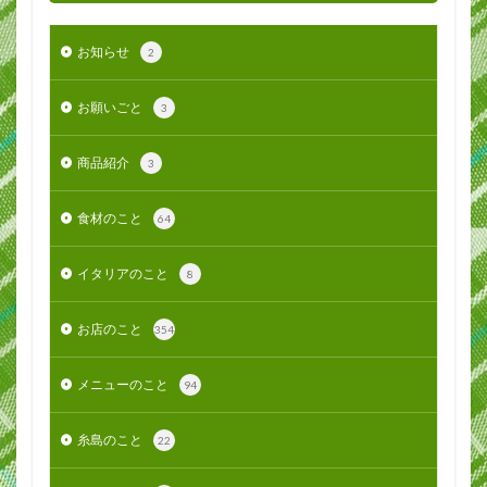
お知らせ
2
お願いごと
3
商品紹介
3
食材のこと
64
イタリアのこと
8
お店のこと
354
メニューのこと
94
糸島のこと
22