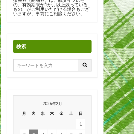
の、有効期限が1か月以上残っている
もの、がご利用いただける場合もござ
いますが、事前にご相談ください。
検索
2026年2月
月
火
水
木
金
土
日
1