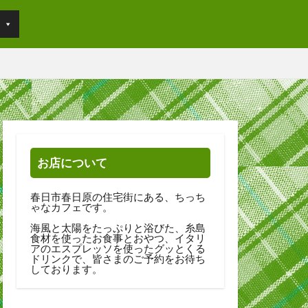
お店について
春日市春日原の住宅街にある、ちっち
ゃなカフェです。
海風と太陽をたっぷりと浴びた、糸島
食材を使ったお食事とおやつ、イタリ
アのエスプレッソを使ったグッとくる
ドリンクで、皆さまのご予約をお待ち
しております。