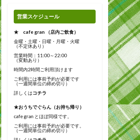
営業スケジュール
★ cafe gran （店内ご飲食）
金曜・土曜・日曜・月曜・火曜
（不定休あり）
営業時間：11:00～22:00
（変動あり）
時間内2時間ご利用頂けます
ご利用には事前予約が必要です
（一週間単位の締め切り）
詳しくは
コチラ
★おうちでぐらん（お持ち帰り）
cafe gran とほぼ同様です。
ご利用には事前予約が必要です。
（一週間単位の締め切り）
詳しくは
コチラ