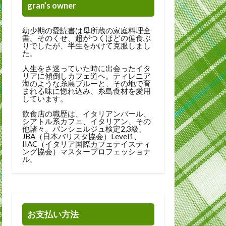
gran’s owner
幼少期の愛読書は母所蔵の家庭料理全
書。そのくせ、超がつくほどの偏食ぶ
りでしたが、半生をかけて克服しまし
た。
人生をさ迷っていた時に出会ったイタ
リアに傾倒しカフェ道へ。ティレニア
海のような糸島ブルーと、その地で育
まれる味に惚れ込み、糸島食材を愛用
しています。
飲食店の職歴は、イタリアンバール、
シアトル系カフェ、イタリアン、その
他諸々。パンシェルジュ検定2,3級、
JBA（日本バリスタ協会）Level1、
IIAC（イタリア国際カフェテイスティ
ング協会）マスタープロフェッショナ
ル。
お支払い方法