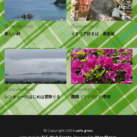
2026年5月9日
2026年5月2日
新しい絆
イタリア好きは 最新版
2026年4月30日
2026年4月17日
レンキューのはじめは雲降りる
躑躅（ツツジ）の季節
© Copyright 2026
cafe gran
.
cafe gran by
FIT-Web Create
. Powered by
WordPress
.