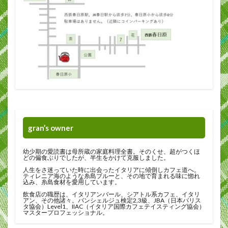
gran’s owner
幼少期の愛読書は母所蔵の家庭料理全書。そのくせ、超がつくほ
どの偏食ぶりでしたが、半生をかけて克服しました。
人生をさ迷っていた時に出会ったイタリアに傾倒しカフェ道へ。
ティレニア海のような糸島ブルーと、その地で育まれる味に惚れ
込み、糸島食材を愛用しています。
飲食店の職歴は、イタリアンバール、シアトル系カフェ、イタリ
アン、その他諸々。パンシェルジュ検定2,3級、JBA（日本バリス
タ協会）Level1、IIAC（イタリア国際カフェテイスティング協会）
マスタープロフェッショナル。