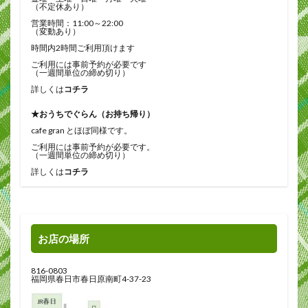
（不定休あり）
営業時間：11:00～22:00
（変動あり）
時間内2時間ご利用頂けます
ご利用には事前予約が必要です
（一週間単位の締め切り）
詳しくは
コチラ
★おうちでぐらん（お持ち帰り）
cafe gran とほぼ同様です。
ご利用には事前予約が必要です。
（一週間単位の締め切り）
詳しくは
コチラ
お店の場所
816-0803
福岡県春日市春日原南町4-37-23