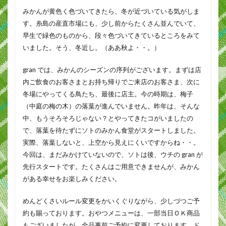
みかんが黄色く色づいてきたら、冬が近づいている気がしま
す。糸島の産直市場にも、少し前からたくさん並んでいて、
早生で緑色のものから、段々色づいてきているところをみて
いました。そう、冬近し。（ああ秋よ・・。）
gran では、みかんのシーズンの序列がございます。まずは店
内ご飲食のお客さまとお持ち帰りでご来店のお客さま、次に
冬場にやってくる鳥たち、最後に店主。今の時期は、梅子
（中庭の梅の木）の落葉が進んでいません。昨年は、そんな
中、もうそろそろじゃない？とやってきたコがいましたの
で、落葉を待たずにソトのみかん食堂がスタートしました。
実際、落葉しないと、上空から見えにくいですからね・・。
今回は、まだみかけていないので、ソトは後、ウチの gran が
先行スタートです。たくさんはご用意できませんが、みかん
がある幸せをお楽しみください。
めんどくさいルール変更をかいくぐりながら、少しづつご予
約も賜っております。おやつメニューは、一部当日ＯＫ商品
もございましたが、全品事前ご予約に変更しております。ド