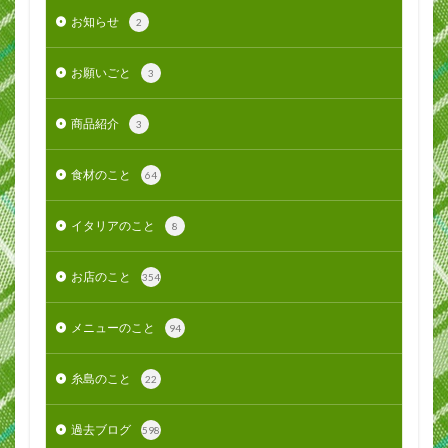
お知らせ
2
お願いごと
3
商品紹介
3
食材のこと
64
イタリアのこと
8
お店のこと
354
メニューのこと
94
糸島のこと
22
過去ブログ
598