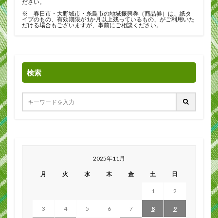
ださい。
※ 春日市・大野城市・糸島市の地域振興券（商品券）は、紙タ
イプのもの、有効期限が1か月以上残っているもの、がご利用いた
だける場合もございますが、事前にご相談ください。
検索
2025年11月
月
火
水
木
金
土
日
1
2
3
4
5
6
7
8
9