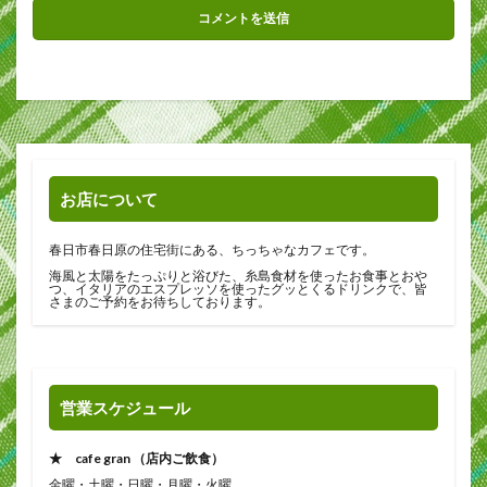
お店について
春日市春日原の住宅街にある、ちっちゃなカフェです。
海風と太陽をたっぷりと浴びた、糸島食材を使ったお食事とおや
つ、イタリアのエスプレッソを使ったグッとくるドリンクで、皆
さまのご予約をお待ちしております。
営業スケジュール
★ cafe gran （店内ご飲食）
金曜・土曜・日曜・月曜・火曜