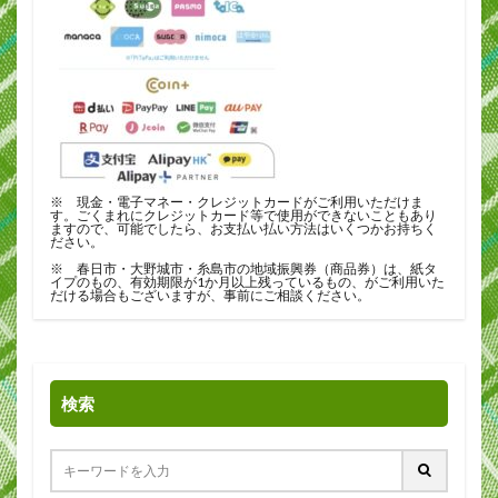
※ 現金・電子マネー・クレジットカードがご利用いただけま
す。ごくまれにクレジットカード等で使用ができないこともあり
ますので、可能でしたら、お支払い払い方法はいくつかお持ちく
ださい。
※ 春日市・大野城市・糸島市の地域振興券（商品券）は、紙タ
イプのもの、有効期限が1か月以上残っているもの、がご利用いた
だける場合もございますが、事前にご相談ください。
検索