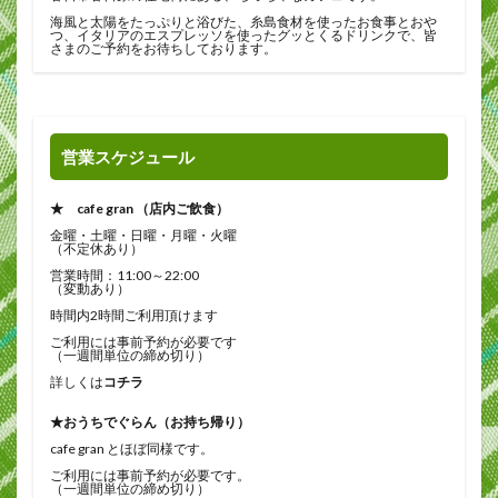
海風と太陽をたっぷりと浴びた、糸島食材を使ったお食事とおや
つ、イタリアのエスプレッソを使ったグッとくるドリンクで、皆
さまのご予約をお待ちしております。
営業スケジュール
★ cafe gran （店内ご飲食）
金曜・土曜・日曜・月曜・火曜
（不定休あり）
営業時間：11:00～22:00
（変動あり）
時間内2時間ご利用頂けます
ご利用には事前予約が必要です
（一週間単位の締め切り）
詳しくは
コチラ
★おうちでぐらん（お持ち帰り）
cafe gran とほぼ同様です。
ご利用には事前予約が必要です。
（一週間単位の締め切り）