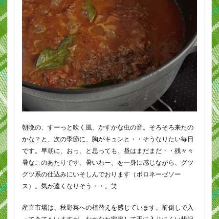
朝晩の、すーっと吹く風、かすかな虫の音。そろそろ来たの
かな？と、次の季節に、胸がキュンと・・そうなりたい毎日
です。早朝に、おっ、と思っても、昼はまだまだ・・残々々
暑なこのあたりです。暑いわー、を一身に感じながら、グツ
グツ系の仕込みにいそしんでおります（ボロネーゼソー
ス）。気が遠くなりそう・・。笑
産直市場は、秋野菜への植替えを感じています。前倒しで入
ってきてもいますが、なかなか安定して手に入りにくい状況