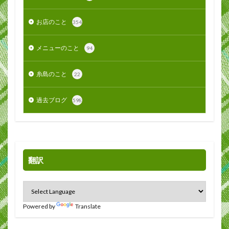
お店のこと
354
メニューのこと
94
糸島のこと
22
過去ブログ
598
翻訳
Powered by
Translate