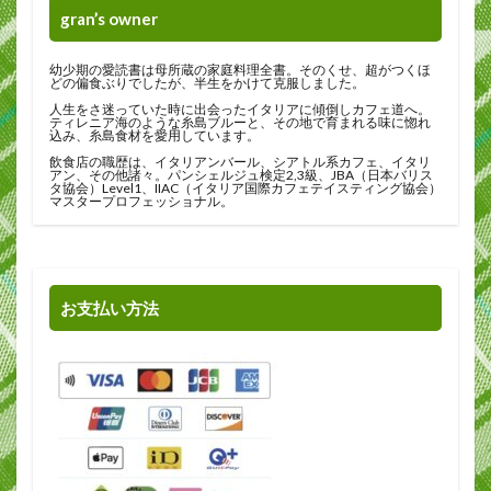
gran’s owner
幼少期の愛読書は母所蔵の家庭料理全書。そのくせ、超がつくほ
どの偏食ぶりでしたが、半生をかけて克服しました。
人生をさ迷っていた時に出会ったイタリアに傾倒しカフェ道へ。
ティレニア海のような糸島ブルーと、その地で育まれる味に惚れ
込み、糸島食材を愛用しています。
飲食店の職歴は、イタリアンバール、シアトル系カフェ、イタリ
アン、その他諸々。パンシェルジュ検定2,3級、JBA（日本バリス
タ協会）Level1、IIAC（イタリア国際カフェテイスティング協会）
マスタープロフェッショナル。
お支払い方法