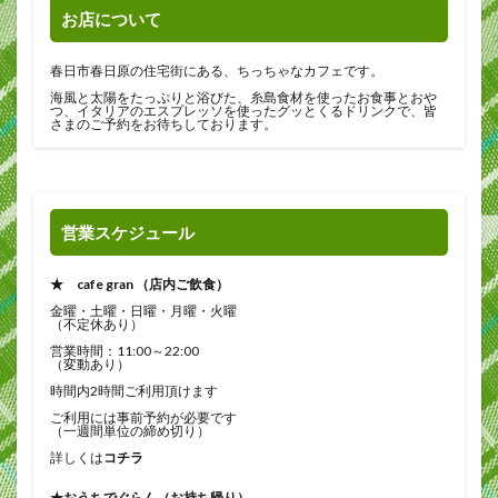
お店について
春日市春日原の住宅街にある、ちっちゃなカフェです。
海風と太陽をたっぷりと浴びた、糸島食材を使ったお食事とおや
つ、イタリアのエスプレッソを使ったグッとくるドリンクで、皆
さまのご予約をお待ちしております。
営業スケジュール
★ cafe gran （店内ご飲食）
金曜・土曜・日曜・月曜・火曜
（不定休あり）
営業時間：11:00～22:00
（変動あり）
時間内2時間ご利用頂けます
ご利用には事前予約が必要です
（一週間単位の締め切り）
詳しくは
コチラ
★おうちでぐらん（お持ち帰り）