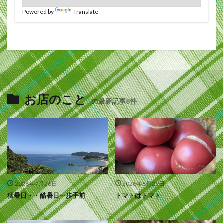
Powered by
Translate
お店のこと
の最新記事8件
2026年7月26日
2026年6月29日
猛暑日・・酷暑日一歩手前
トマトはトマト