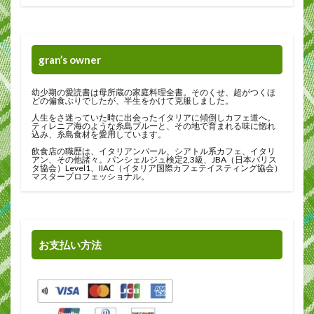
gran’s owner
幼少期の愛読書は母所蔵の家庭料理全書。そのくせ、超がつくほ
どの偏食ぶりでしたが、半生をかけて克服しました。
人生をさ迷っていた時に出会ったイタリアに傾倒しカフェ道へ。
ティレニア海のような糸島ブルーと、その地で育まれる味に惚れ
込み、糸島食材を愛用しています。
飲食店の職歴は、イタリアンバール、シアトル系カフェ、イタリ
アン、その他諸々。パンシェルジュ検定2,3級、JBA（日本バリス
タ協会）Level1、IIAC（イタリア国際カフェテイスティング協会）
マスタープロフェッショナル。
お支払い方法