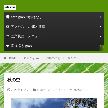
cafe gran のおはなし
アクセス・LINEと連携
営業状況・メニュー
寄り添う gran
HOME
最近の gran
お店のこと
秋の空
秋の空
2024年11月7日
お店のこと
,
メニューのこと
,
食材のこと