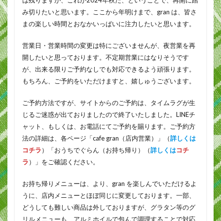
み切りたいと思います。ここから年明けまで、gran は、皆さ
まの楽しい時間とおなかいっぱいに注力したいと思います。
営業日・営業時間の変更は特にございませんが、夜営業を再
開したいと思っております。不定期営業にはなりそうです
が、出来る限りご予約なしでも対応できるよう頑張ります。
もちろん、ご予約をいただけますと、嬉しゅうございます。
ご予約方法ですが、サイトからのご予約は、タイムラグが生
じるご迷惑が出ておりましたので終了いたしました。LINEチ
ャット、もしくは、お電話にてご予約を賜ります。ご予約方
法の詳細は、各ページ「cafe gran（店内営業）」（
詳しくは
コチラ
）「おうちでぐらん（お持ち帰り）（
詳しくは
コチ
ラ
）」をご確認ください。
お持ち帰りメニューは、より、gran を楽しんでいただけるよ
うに、店内メニューとほぼ同じに変更しております。一部、
どうしても難しい商品は外しておりますが、グラタン等のグ
リルメニューも、アルミホイルで包んで調理することで対応