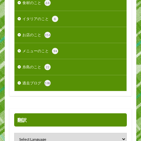
食材のこと
64
イタリアのこと
8
お店のこと
354
メニューのこと
94
糸島のこと
22
過去ブログ
598
翻訳