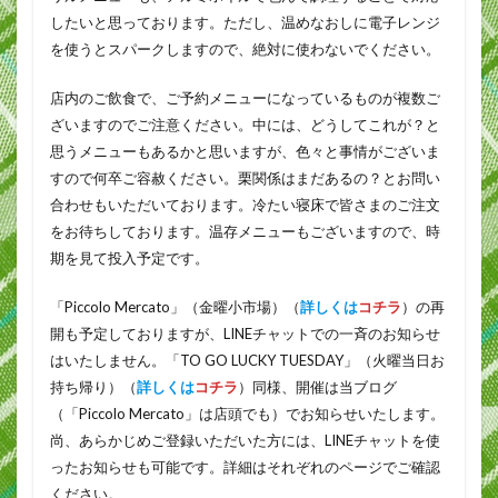
したいと思っております。ただし、温めなおしに電子レンジ
を使うとスパークしますので、絶対に使わないでください。
店内のご飲食で、ご予約メニューになっているものが複数ご
ざいますのでご注意ください。中には、どうしてこれが？と
思うメニューもあるかと思いますが、色々と事情がございま
すので何卒ご容赦ください。栗関係はまだあるの？とお問い
合わせもいただいております。冷たい寝床で皆さまのご注文
をお待ちしております。温存メニューもございますので、時
期を見て投入予定です。
「Piccolo Mercato」（金曜小市場）（
詳しくは
コチラ
）の再
開も予定しておりますが、LINEチャットでの一斉のお知らせ
はいたしません。「TO GO LUCKY TUESDAY」（火曜当日お
持ち帰り）（
詳しくは
コチラ
）同様、開催は当ブログ
（「Piccolo Mercato」は店頭でも）でお知らせいたします。
尚、あらかじめご登録いただいた方には、LINEチャットを使
ったお知らせも可能です。詳細はそれぞれのページでご確認
ください。