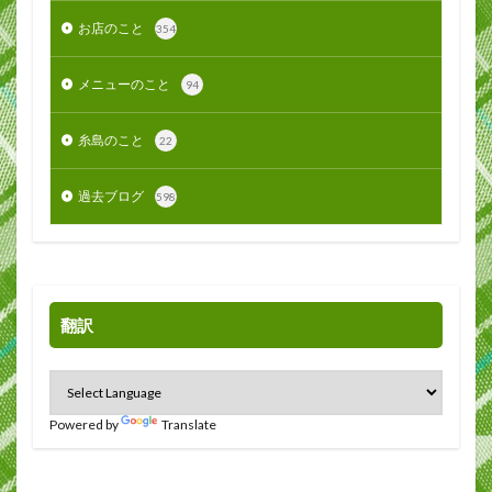
お店のこと
354
メニューのこと
94
糸島のこと
22
過去ブログ
598
翻訳
Powered by
Translate