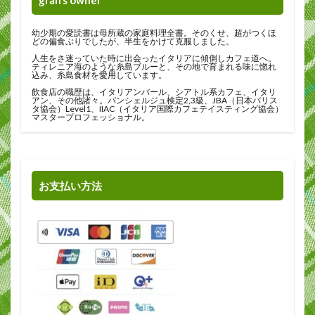
gran’s owner
幼少期の愛読書は母所蔵の家庭料理全書。そのくせ、超がつくほ
どの偏食ぶりでしたが、半生をかけて克服しました。
人生をさ迷っていた時に出会ったイタリアに傾倒しカフェ道へ。
ティレニア海のような糸島ブルーと、その地で育まれる味に惚れ
込み、糸島食材を愛用しています。
飲食店の職歴は、イタリアンバール、シアトル系カフェ、イタリ
アン、その他諸々。パンシェルジュ検定2,3級、JBA（日本バリス
タ協会）Level1、IIAC（イタリア国際カフェテイスティング協会）
マスタープロフェッショナル。
お支払い方法