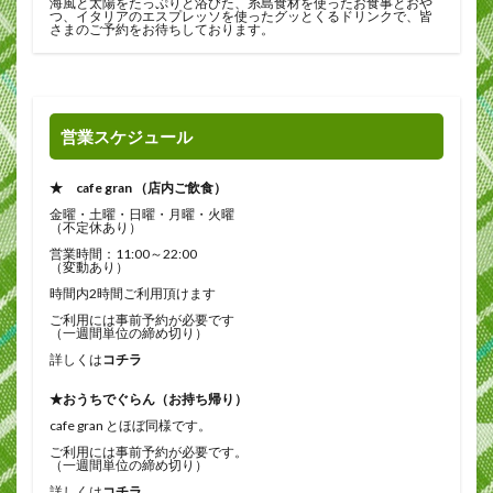
海風と太陽をたっぷりと浴びた、糸島食材を使ったお食事とおや
つ、イタリアのエスプレッソを使ったグッとくるドリンクで、皆
さまのご予約をお待ちしております。
営業スケジュール
★ cafe gran （店内ご飲食）
金曜・土曜・日曜・月曜・火曜
（不定休あり）
営業時間：11:00～22:00
（変動あり）
時間内2時間ご利用頂けます
ご利用には事前予約が必要です
（一週間単位の締め切り）
詳しくは
コチラ
★おうちでぐらん（お持ち帰り）
cafe gran とほぼ同様です。
ご利用には事前予約が必要です。
（一週間単位の締め切り）
詳しくは
コチラ