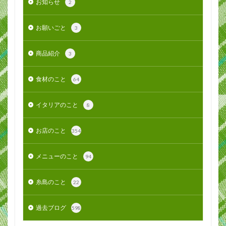
お知らせ
2
お願いごと
3
商品紹介
3
食材のこと
64
イタリアのこと
8
お店のこと
354
メニューのこと
94
糸島のこと
22
過去ブログ
598