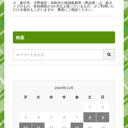
※ 春日市・大野城市・糸島市の地域振興券（商品券）は、紙タ
イプのもの、有効期限が1か月以上残っているもの、がご利用いた
だける場合もございますが、事前にご相談ください。
検索
2025年11月
月
火
水
木
金
土
日
1
2
3
4
5
6
7
8
9
10
11
12
13
14
15
16