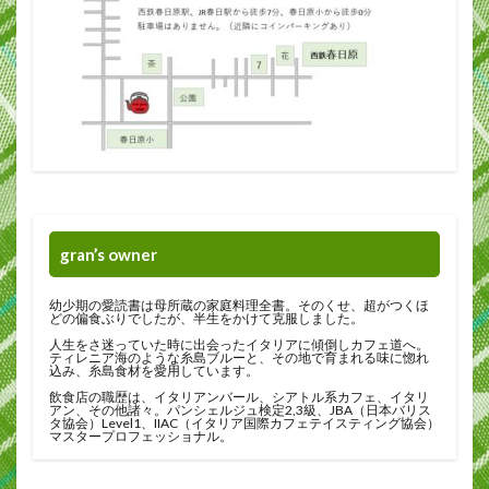
gran’s owner
幼少期の愛読書は母所蔵の家庭料理全書。そのくせ、超がつくほ
どの偏食ぶりでしたが、半生をかけて克服しました。
人生をさ迷っていた時に出会ったイタリアに傾倒しカフェ道へ。
ティレニア海のような糸島ブルーと、その地で育まれる味に惚れ
込み、糸島食材を愛用しています。
飲食店の職歴は、イタリアンバール、シアトル系カフェ、イタリ
アン、その他諸々。パンシェルジュ検定2,3級、JBA（日本バリス
タ協会）Level1、IIAC（イタリア国際カフェテイスティング協会）
マスタープロフェッショナル。