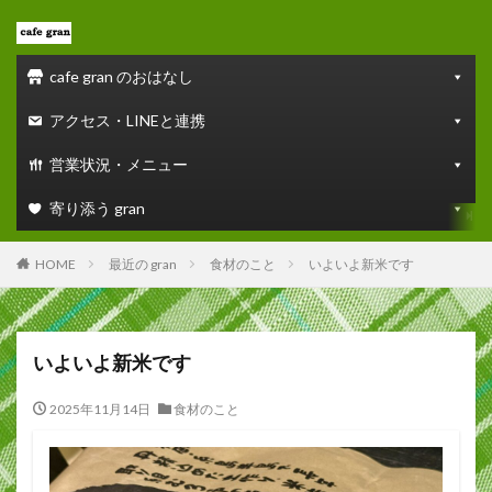
cafe gran のおはなし
アクセス・LINEと連携
営業状況・メニュー
寄り添う gran
HOME
最近の gran
食材のこと
いよいよ新米です
いよいよ新米です
2025年11月14日
食材のこと