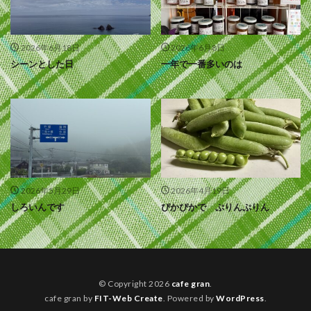
2026年6月18日
2026年6月8日
シーンとした日
一年で一番多いのは
2026年5月29日
2026年4月19日
しろいんです
ぴかぴかで ぷりんぷりん
© Copyright 2026
cafe gran
.
cafe gran by
FIT-Web Create
. Powered by
WordPress
.