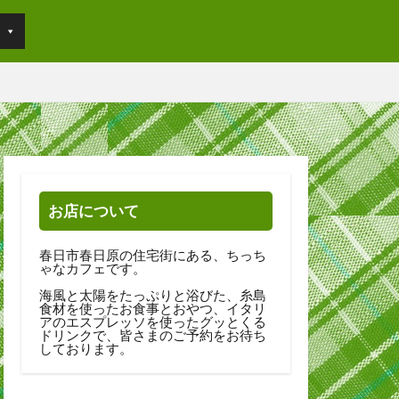
お店について
春日市春日原の住宅街にある、ちっち
ゃなカフェです。
海風と太陽をたっぷりと浴びた、糸島
食材を使ったお食事とおやつ、イタリ
アのエスプレッソを使ったグッとくる
ドリンクで、皆さまのご予約をお待ち
しております。