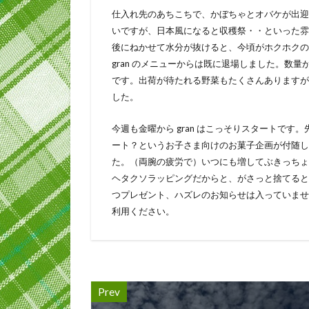
仕入れ先のあちこちで、かぼちゃとオバケが出迎
いですが、日本風になると収穫祭・・といった雰
後にねかせて水分が抜けると、今頃がホクホクの
gran のメニューからは既に退場しました。数
です。出荷が待たれる野菜もたくさんありますが
した。
今週も金曜から gran はこっそりスタートで
ート？というお子さま向けのお菓子企画が付随して
た。（両腕の疲労で）いつにも増してぶきっちょ
ヘタクソラッピングだからと、がさっと捨てると
つプレゼント、ハズレのお知らせは入っていませ
利用ください。
Prev