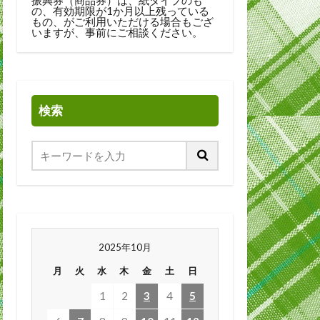
の、有効期限が1か月以上残っている
もの、がご利用いただける場合もござ
いますが、事前にご相談ください。
検索
2025年10月
月
火
水
木
金
土
日
1
2
3
4
5