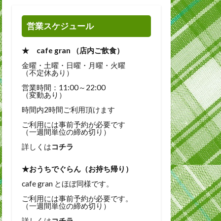
営業スケジュール
★ cafe gran （店内ご飲食）
金曜・土曜・日曜・月曜・火曜
（不定休あり）
営業時間：11:00～22:00
（変動あり）
時間内2時間ご利用頂けます
ご利用には事前予約が必要です
（一週間単位の締め切り）
詳しくは
コチラ
★おうちでぐらん（お持ち帰り）
cafe gran とほぼ同様です。
ご利用には事前予約が必要です。
（一週間単位の締め切り）
詳しくは
コチラ