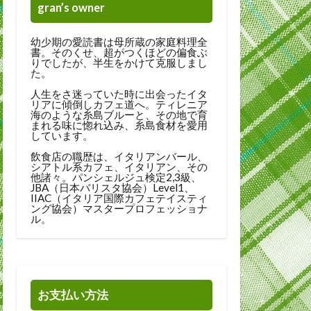
gran’s owner
幼少期の愛読書は母所蔵の家庭料理全
書。そのくせ、超がつくほどの偏食ぶ
りでしたが、半生をかけて克服しまし
た。
人生をさ迷っていた時に出会ったイタ
リアに傾倒しカフェ道へ。ティレニア
海のような糸島ブルーと、その地で育
まれる味に惚れ込み、糸島食材を愛用
しています。
飲食店の職歴は、イタリアンバール、
シアトル系カフェ、イタリアン、その
他諸々。パンシェルジュ検定2,3級、
JBA（日本バリスタ協会）Level1、
IIAC（イタリア国際カフェテイスティ
ング協会）マスタープロフェッショナ
ル。
お支払い方法