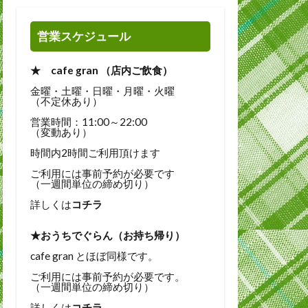
営業スケジュール
★ cafe gran （店内ご飲食）
金曜・土曜・日曜・月曜・火曜
（不定休あり）
営業時間：11:00～22:00
（変動あり）
時間内2時間ご利用頂けます
ご利用には事前予約が必要です
（一週間単位の締め切り）
詳しくは
コチラ
★おうちでぐらん（お持ち帰り）
cafe gran とほぼ同様です。
ご利用には事前予約が必要です。
（一週間単位の締め切り）
詳しくは
コチラ