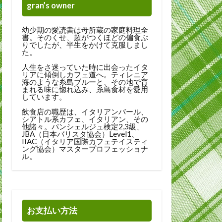
gran’s owner
幼少期の愛読書は母所蔵の家庭料理全
書。そのくせ、超がつくほどの偏食ぶ
りでしたが、半生をかけて克服しまし
た。
人生をさ迷っていた時に出会ったイタ
リアに傾倒しカフェ道へ。ティレニア
海のような糸島ブルーと、その地で育
まれる味に惚れ込み、糸島食材を愛用
しています。
飲食店の職歴は、イタリアンバール、
シアトル系カフェ、イタリアン、その
他諸々。パンシェルジュ検定2,3級、
JBA（日本バリスタ協会）Level1、
IIAC（イタリア国際カフェテイスティ
ング協会）マスタープロフェッショナ
ル。
お支払い方法