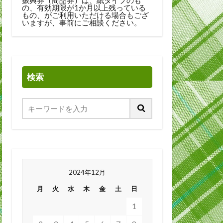
の、有効期限が1か月以上残っている
もの、がご利用いただける場合もござ
いますが、事前にご相談ください。
検索
2024年12月
月
火
水
木
金
土
日
1