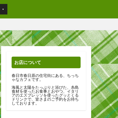
お店について
春日市春日原の住宅街にある、ちっち
ゃなカフェです。
海風と太陽をたっぷりと浴びた、糸島
食材を使ったお食事とおやつ、イタリ
アのエスプレッソを使ったグッとくる
ドリンクで、皆さまのご予約をお待ち
しております。