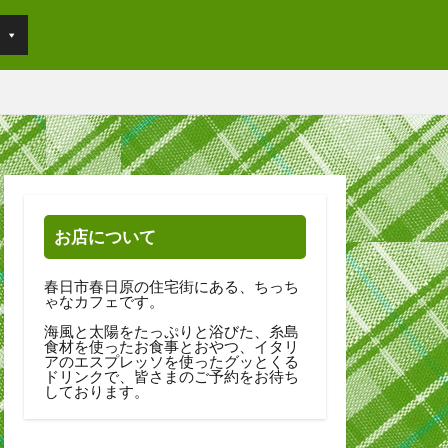
お店について
春日市春日原の住宅街にある、ちっち
ゃなカフェです。
海風と太陽をたっぷりと浴びた、糸島
食材を使ったお食事とおやつ、イタリ
アのエスプレッソを使ったグッとくる
ドリンクで、皆さまのご予約をお待ち
しております。