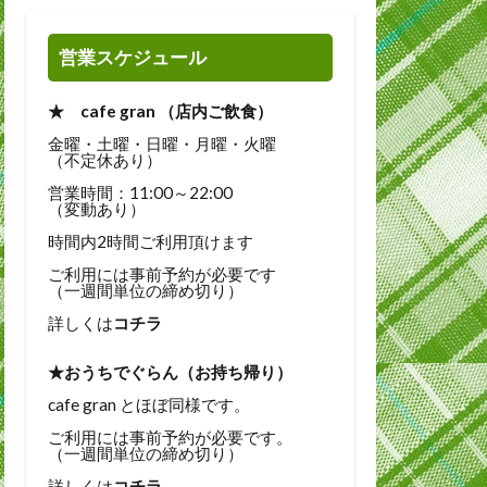
営業スケジュール
★ cafe gran （店内ご飲食）
金曜・土曜・日曜・月曜・火曜
（不定休あり）
営業時間：11:00～22:00
（変動あり）
時間内2時間ご利用頂けます
ご利用には事前予約が必要です
（一週間単位の締め切り）
詳しくは
コチラ
★おうちでぐらん（お持ち帰り）
cafe gran とほぼ同様です。
ご利用には事前予約が必要です。
（一週間単位の締め切り）
詳しくは
コチラ