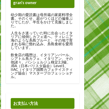
gran’s owner
幼少期の愛読書は母所蔵の家庭料理全
書。そのくせ、超がつくほどの偏食ぶ
りでしたが、半生をかけて克服しまし
た。
人生をさ迷っていた時に出会ったイタ
リアに傾倒しカフェ道へ。ティレニア
海のような糸島ブルーと、その地で育
まれる味に惚れ込み、糸島食材を愛用
しています。
飲食店の職歴は、イタリアンバール、
シアトル系カフェ、イタリアン、その
他諸々。パンシェルジュ検定2,3級、
JBA（日本バリスタ協会）Level1、
IIAC（イタリア国際カフェテイスティ
ング協会）マスタープロフェッショナ
ル。
お支払い方法