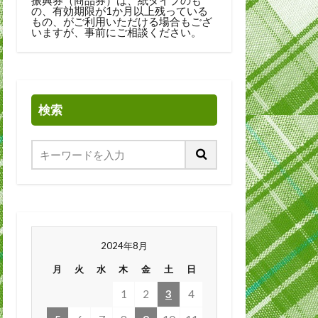
の、有効期限が1か月以上残っている
もの、がご利用いただける場合もござ
いますが、事前にご相談ください。
検索
2024年8月
月
火
水
木
金
土
日
1
2
3
4