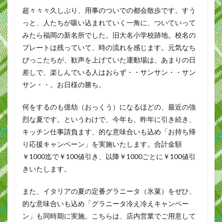
超々々々久しぶり、用事のついでの都会散歩です。すう
っと、人たちが吸い込まれていく一角に、ついていって
みたら福岡の新名所でした。旧大名小学校跡地。校名の
プレートは残っていて、時の流れを感じます。元気なち
びっこたちが、歓声を上げていた運動場は、あまりの日
差しで、楽しんでいる人はおらず・・サンサン・・サン
サン・・。お日様の勝ち。
何をするのも億劫（おっくう）になるほどの、最近の強
烈な夏です。というわけで、今年も、昨年に引き続き、
キッチン仕事請負ます、的な意味合いも込め「お持ち帰
り応援キャンペーン」を実施いたします。合計金額
￥1000迄で￥100値引き、以降￥1000ごとに￥100値引
きいたします。
また、イタリアの夏の定番グラニータ（氷菓）をぜひ、
的な意味合いも込め「グラニータ冷え冷えキャンペー
ン」も同時期に実施。こちらは、店内営業でご用意して