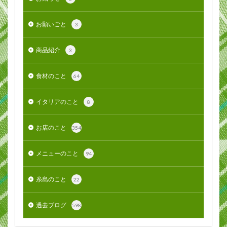
お願いごと
3
商品紹介
3
食材のこと
64
イタリアのこと
8
お店のこと
354
メニューのこと
94
糸島のこと
22
過去ブログ
598