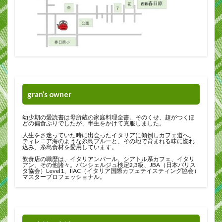
gran’s owner
幼少期の愛読書は母所蔵の家庭料理全書。そのくせ、超がつくほ
どの偏食ぶりでしたが、半生をかけて克服しました。
人生をさ迷っていた時に出会ったイタリアに傾倒しカフェ道へ。
ティレニア海のような糸島ブルーと、その地で育まれる味に惚れ
込み、糸島食材を愛用しています。
飲食店の職歴は、イタリアンバール、シアトル系カフェ、イタリ
アン、その他諸々。パンシェルジュ検定2,3級、JBA（日本バリス
タ協会）Level1、IIAC（イタリア国際カフェテイスティング協会）
マスタープロフェッショナル。