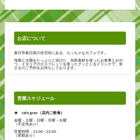
お店について
春日市春日原の住宅街にある、ちっちゃなカフェです。
海風と太陽をたっぷりと浴びた、糸島食材を使ったお食事とおや
つ、イタリアのエスプレッソを使ったグッとくるドリンクで、皆
さまのご予約をお待ちしております。
営業スケジュール
★ cafe gran （店内ご飲食）
金曜・土曜・日曜・月曜・火曜
（不定休あり）
営業時間：11:00～22:00
（変動あり）