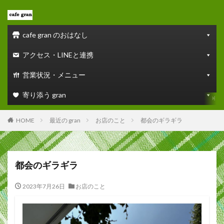
cafe gran のおはなし
アクセス・LINEと連携
営業状況・メニュー
寄り添う gran
HOME
最近の gran
お店のこと
都会のギラギラ
都会のギラギラ
2023年7月26日
お店のこと