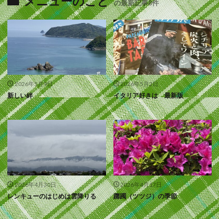
メニューのこと
の最新記事8件
2026年5月9日
2026年5月2日
新しい絆
イタリア好きは 最新版
2026年4月30日
2026年4月17日
レンキューのはじめは雲降りる
躑躅（ツツジ）の季節