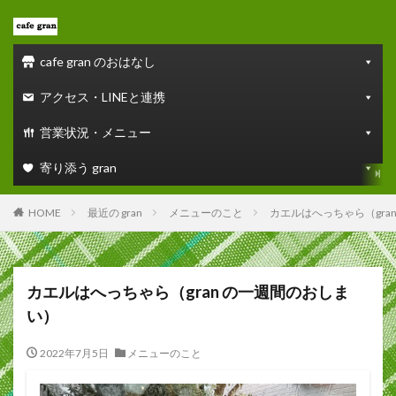
cafe gran のおはなし
アクセス・LINEと連携
営業状況・メニュー
寄り添う gran
HOME
最近の gran
メニューのこと
カエルはへっちゃら（gra
カエルはへっちゃら（gran の一週間のおしま
い）
2022年7月5日
メニューのこと