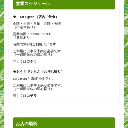
営業スケジュール
★ cafe gran （店内ご飲食）
金曜・土曜・日曜・月曜・火曜
（不定休あり）
営業時間：11:00～22:00
（変動あり）
時間内2時間ご利用頂けます
ご利用には事前予約が必要です
（一週間単位の締め切り）
詳しくは
コチラ
★おうちでぐらん（お持ち帰り）
cafe gran とほぼ同様です。
ご利用には事前予約が必要です。
（一週間単位の締め切り）
詳しくは
コチラ
お店の場所