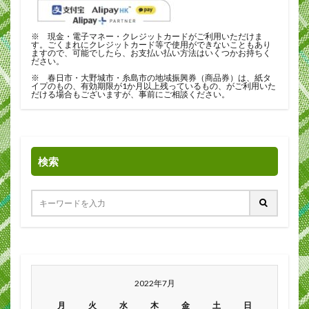
※ 現金・電子マネー・クレジットカードがご利用いただけま
す。ごくまれにクレジットカード等で使用ができないこともあり
ますので、可能でしたら、お支払い払い方法はいくつかお持ちく
ださい。
※ 春日市・大野城市・糸島市の地域振興券（商品券）は、紙タ
イプのもの、有効期限が1か月以上残っているもの、がご利用いた
だける場合もございますが、事前にご相談ください。
検索
2022年7月
月
火
水
木
金
土
日