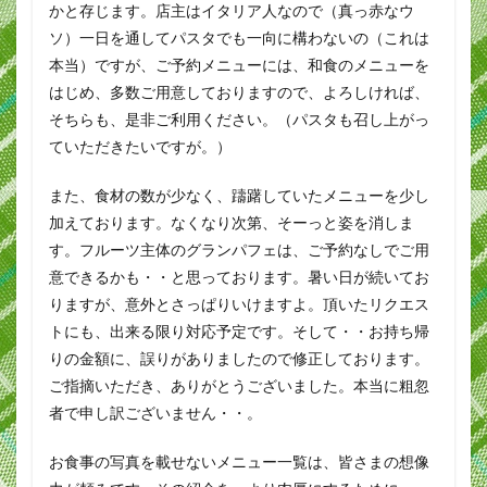
かと存じます。店主はイタリア人なので（真っ赤なウ
ソ）一日を通してパスタでも一向に構わないの（これは
本当）ですが、ご予約メニューには、和食のメニューを
はじめ、多数ご用意しておりますので、よろしければ、
そちらも、是非ご利用ください。（パスタも召し上がっ
ていただきたいですが。）
また、食材の数が少なく、躊躇していたメニューを少し
加えております。なくなり次第、そーっと姿を消しま
す。フルーツ主体のグランパフェは、ご予約なしでご用
意できるかも・・と思っております。暑い日が続いてお
りますが、意外とさっぱりいけますよ。頂いたリクエス
トにも、出来る限り対応予定です。そして・・お持ち帰
りの金額に、誤りがありましたので修正しております。
ご指摘いただき、ありがとうございました。本当に粗忽
者で申し訳ございません・・。
お食事の写真を載せないメニュー一覧は、皆さまの想像