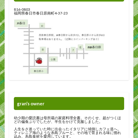
816-0803
福岡県春日市春日原南町4-37-23
gran’s owner
幼少期の愛読書は母所蔵の家庭料理全書。そのくせ、超がつくほ
どの偏食ぶりでしたが、半生をかけて克服しました。
人生をさ迷っていた時に出会ったイタリアに傾倒しカフェ道へ。
ティレニア海のような糸島ブルーと、その地で育まれる味に惚れ
込み、糸島食材を愛用しています。