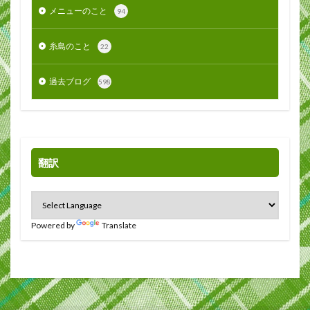
メニューのこと
94
糸島のこと
22
過去ブログ
598
翻訳
Powered by
Translate