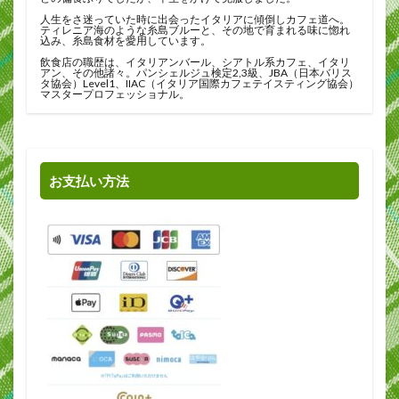
人生をさ迷っていた時に出会ったイタリアに傾倒しカフェ道へ。
ティレニア海のような糸島ブルーと、その地で育まれる味に惚れ
込み、糸島食材を愛用しています。
飲食店の職歴は、イタリアンバール、シアトル系カフェ、イタリ
アン、その他諸々。パンシェルジュ検定2,3級、JBA（日本バリス
タ協会）Level1、IIAC（イタリア国際カフェテイスティング協会）
マスタープロフェッショナル。
お支払い方法