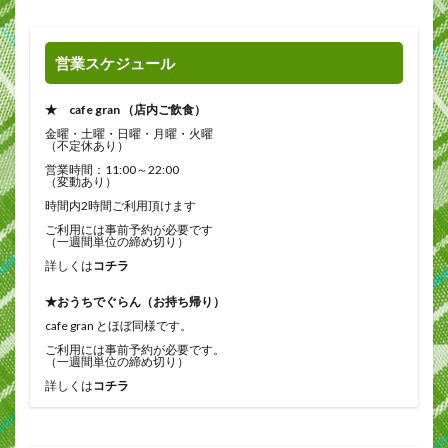
営業スケジュール
★ cafe gran （店内ご飲食）
金曜・土曜・日曜・月曜・火曜
（不定休あり）
営業時間：11:00～22:00
（変動あり）
時間内2時間ご利用頂けます
ご利用には事前予約が必要です
（一週間単位の締め切り）
詳しくは
コチラ
★おうちでぐらん（お持ち帰り）
cafe gran とほぼ同様です。
ご利用には事前予約が必要です。
（一週間単位の締め切り）
詳しくは
コチラ