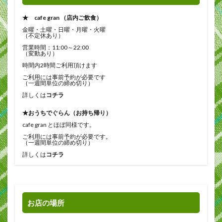
★ cafe gran （店内ご飲食）
金曜・土曜・日曜・月曜・火曜
（不定休あり）
営業時間：11:00～22:00
（変動あり）
時間内2時間ご利用頂けます
ご利用には事前予約が必要です
（一週間単位の締め切り）
詳しくは
コチラ
★おうちでぐらん（お持ち帰り）
cafe gran とほぼ同様です。
ご利用には事前予約が必要です。
（一週間単位の締め切り）
詳しくは
コチラ
お店の場所