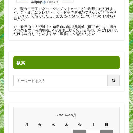
※ 現金・電子マネー・クレジットカードがご利用いただけま
す。ごくまれにクレジットカード等で使用ができないこともあり
ますので、可能でしたら、お支払い払い方法はいくつかお持ちく
ださい。
※ 春日市・大野城市・糸島市の地域振興券（商品券）は、紙タ
イプのもの、有効期限が1か月以上残っているもの、がご利用いた
だける場合もございますが、事前にご相談ください。
検索
2021年10月
月
火
水
木
金
土
日