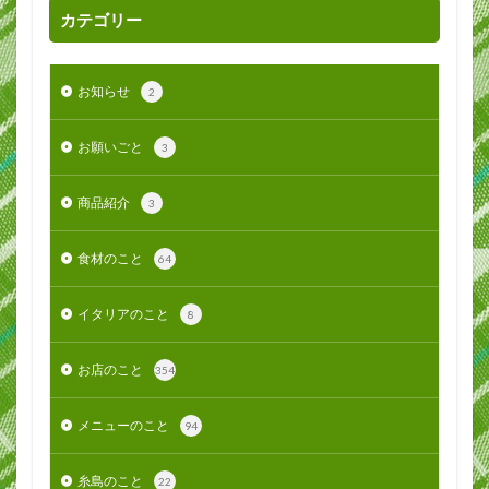
カテゴリー
お知らせ
2
お願いごと
3
商品紹介
3
食材のこと
64
イタリアのこと
8
お店のこと
354
メニューのこと
94
糸島のこと
22