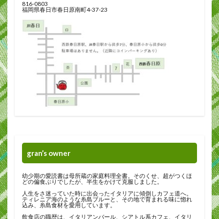
816-0803
福岡県春日市春日原南町4-37-23
gran’s owner
幼少期の愛読書は母所蔵の家庭料理全書。そのくせ、超がつくほ
どの偏食ぶりでしたが、半生をかけて克服しました。
人生をさ迷っていた時に出会ったイタリアに傾倒しカフェ道へ。
ティレニア海のような糸島ブルーと、その地で育まれる味に惚れ
込み、糸島食材を愛用しています。
飲食店の職歴は、イタリアンバール、シアトル系カフェ、イタリ