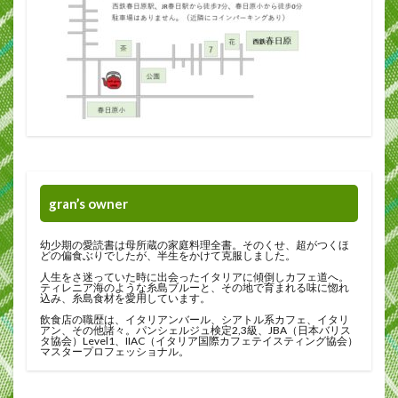
gran’s owner
幼少期の愛読書は母所蔵の家庭料理全書。そのくせ、超がつくほ
どの偏食ぶりでしたが、半生をかけて克服しました。
人生をさ迷っていた時に出会ったイタリアに傾倒しカフェ道へ。
ティレニア海のような糸島ブルーと、その地で育まれる味に惚れ
込み、糸島食材を愛用しています。
飲食店の職歴は、イタリアンバール、シアトル系カフェ、イタリ
アン、その他諸々。パンシェルジュ検定2,3級、JBA（日本バリス
タ協会）Level1、IIAC（イタリア国際カフェテイスティング協会）
マスタープロフェッショナル。