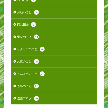
2
お願いごと
3
商品紹介
3
食材のこと
64
イタリアのこと
8
お店のこと
354
メニューのこと
94
糸島のこと
22
過去ブログ
598