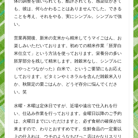
体の調整を強いられても、酷評されても、感染症がきて
も、彼は、何らかわることはありませんでした。できる
ことを考え、それをやる、実にシンプル。シンプルで強
い。
営業再開後、新米の玄米から精米してうマイごはん、お
楽しみいただいております。初めての精米作業「胚芽白
米仕立て」という方法を使っております。栄養分の多い
胚芽部分を残して精米します。雑穀米なし、シンプルに
（やっとつながった）白米で、というご要望にもお応え
しております。ビタミンやミネラルを含んだ雑穀米入り
か、秋限定の栗ごはんか、どうぞ存分に悩んでくださ
い。笑
水曜・木曜は定休日ですが、近場や遠出で仕入れを行
い、仕込み作業を行っております。金曜日以降のご予約
は、火曜日までにいただけますと、必ず食材の確保が出
来ますので、わりとおすすめです。生鮮食品の一定量以
上の仕入れは、ウチのようなちびっこ店はかなりスリリ