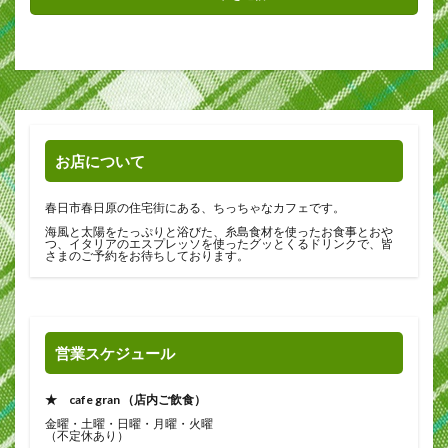
お店について
春日市春日原の住宅街にある、ちっちゃなカフェです。
海風と太陽をたっぷりと浴びた、糸島食材を使ったお食事とおや
つ、イタリアのエスプレッソを使ったグッとくるドリンクで、皆
さまのご予約をお待ちしております。
営業スケジュール
★ cafe gran （店内ご飲食）
金曜・土曜・日曜・月曜・火曜
（不定休あり）