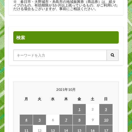
※ 春日市・大野城市・糸島市の地域振興券（商品券）は、紙タ
イプのもの、有効期限が1か月以上残っているもの、がご利用いた
だける場合もございますが、事前にご相談ください。
検索
2021年10月
月
火
水
木
金
土
日
1
2
3
4
5
6
7
8
9
10
11
12
13
14
15
16
17