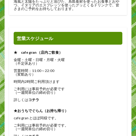
海風と太陽をたっぷりと浴びた、糸島食材を使ったお食事とおや
つ、イタリアのエスプレッソを使ったグッとくるドリンクで、皆
さまのご予約をお待ちしております。
営業スケジュール
★ cafe gran （店内ご飲食）
金曜・土曜・日曜・月曜・火曜
（不定休あり）
営業時間：11:00～22:00
（変動あり）
時間内2時間ご利用頂けます
ご利用には事前予約が必要です
（一週間単位の締め切り）
詳しくは
コチラ
★おうちでぐらん（お持ち帰り）
cafe gran とほぼ同様です。
ご利用には事前予約が必要です。
（一週間単位の締め切り）