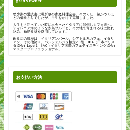
gran’s owner
幼少期の愛読書は母所蔵の家庭料理全書。そのくせ、超がつくほ
どの偏食ぶりでしたが、半生をかけて克服しました。
人生をさ迷っていた時に出会ったイタリアに傾倒しカフェ道へ。
ティレニア海のような糸島ブルーと、その地で育まれる味に惚れ
込み、糸島食材を愛用しています。
飲食店の職歴は、イタリアンバール、シアトル系カフェ、イタリ
アン、その他諸々。パンシェルジュ検定2,3級、JBA（日本バリス
タ協会）Level1、IIAC（イタリア国際カフェテイスティング協会）
マスタープロフェッショナル。
お支払い方法