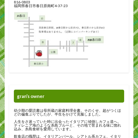
816-0803
福岡県春日市春日原南町4-37-23
gran’s owner
幼少期の愛読書は母所蔵の家庭料理全書。そのくせ、超がつくほ
どの偏食ぶりでしたが、半生をかけて克服しました。
人生をさ迷っていた時に出会ったイタリアに傾倒しカフェ道へ。
ティレニア海のような糸島ブルーと、その地で育まれる味に惚れ
込み、糸島食材を愛用しています。
飲食店の職歴は、イタリアンバール、シアトル系カフェ、イタリ