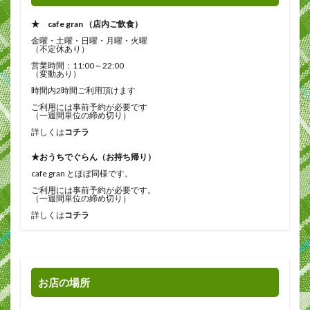
★ cafe gran （店内ご飲食）
金曜・土曜・日曜・月曜・火曜
（不定休あり）
営業時間：11:00～22:00
（変動あり）
時間内2時間ご利用頂けます
ご利用には事前予約が必要です
（一週間単位の締め切り）
詳しくは
コチラ
★おうちでぐらん（お持ち帰り）
cafe gran とほぼ同様です。
ご利用には事前予約が必要です。
（一週間単位の締め切り）
詳しくは
コチラ
お店の場所