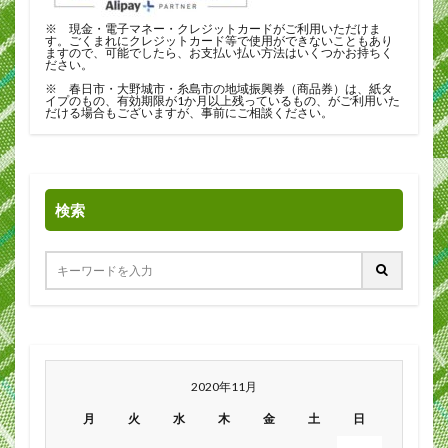
※ 現金・電子マネー・クレジットカードがご利用いただけま
す。ごくまれにクレジットカード等で使用ができないこともあり
ますので、可能でしたら、お支払い払い方法はいくつかお持ちく
ださい。
※ 春日市・大野城市・糸島市の地域振興券（商品券）は、紙タ
イプのもの、有効期限が1か月以上残っているもの、がご利用いた
だける場合もございますが、事前にご相談ください。
検索
2020年11月
月
火
水
木
金
土
日