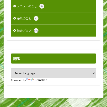
メニューのこと
94
糸島のこと
22
過去ブログ
598
翻訳
Powered by
Translate