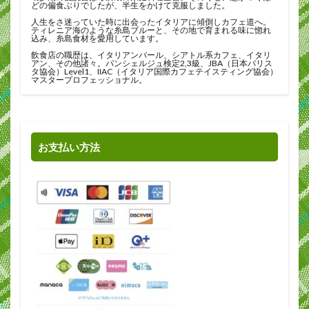
どの偏食ぶりでしたが、半生をかけて克服しました。
人生をさ迷っていた時に出会ったイタリアに傾倒しカフェ道へ。
ティレニア海のような糸島ブルーと、その地で育まれる味に惚れ
込み、糸島食材を愛用しています。
飲食店の職歴は、イタリアンバール、シアトル系カフェ、イタリ
アン、その他諸々。パンシェルジュ検定2,3級、JBA（日本バリス
タ協会）Level1、IIAC（イタリア国際カフェテイスティング協会）
マスタープロフェッショナル。
お支払い方法