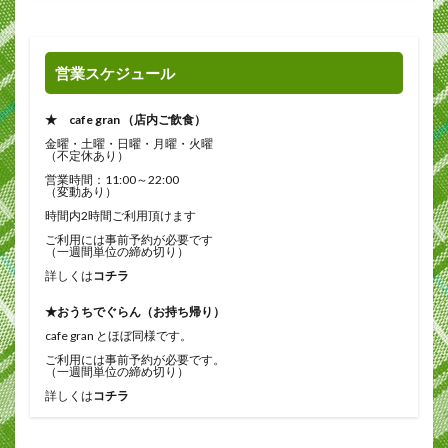
営業スケジュール
★ cafe gran （店内ご飲食）
金曜・土曜・日曜・月曜・火曜
（不定休あり）
営業時間：11:00～22:00
（変動あり）
時間内2時間ご利用頂けます
ご利用には事前予約が必要です
（一週間単位の締め切り）
詳しくは
コチラ
★おうちでぐらん（お持ち帰り）
cafe gran とほぼ同様です。
ご利用には事前予約が必要です。
（一週間単位の締め切り）
詳しくは
コチラ