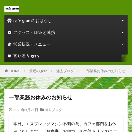
cafe gran のおはなし
アクセス・LINEと連携
営業状況・メニュー
寄り添う gran
HOME
最近の gran
過去ブログ
一部業務お休みのお知らせ
一部業務お休みのお知らせ
2020年1月21日
過去ブログ
本日、エスプレッソマシン不調の為、カフェ部門をお休
みいたします。（お食事、おやつ、その他ドリンクはご