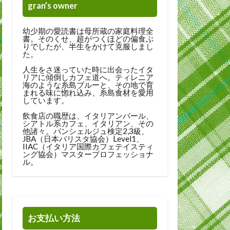
gran’s owner
幼少期の愛読書は母所蔵の家庭料理全
書。そのくせ、超がつくほどの偏食ぶ
りでしたが、半生をかけて克服しまし
た。
人生をさ迷っていた時に出会ったイタ
リアに傾倒しカフェ道へ。ティレニア
海のような糸島ブルーと、その地で育
まれる味に惚れ込み、糸島食材を愛用
しています。
飲食店の職歴は、イタリアンバール、
シアトル系カフェ、イタリアン、その
他諸々。パンシェルジュ検定2,3級、
JBA（日本バリスタ協会）Level1、
IIAC（イタリア国際カフェテイスティ
ング協会）マスタープロフェッショナ
ル。
お支払い方法