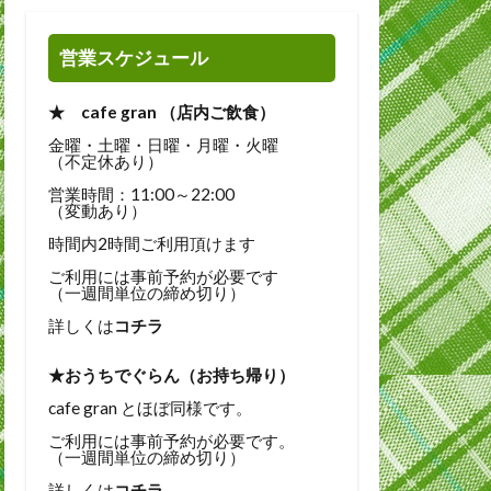
営業スケジュール
★ cafe gran （店内ご飲食）
金曜・土曜・日曜・月曜・火曜
（不定休あり）
営業時間：11:00～22:00
（変動あり）
時間内2時間ご利用頂けます
ご利用には事前予約が必要です
（一週間単位の締め切り）
詳しくは
コチラ
★おうちでぐらん（お持ち帰り）
cafe gran とほぼ同様です。
ご利用には事前予約が必要です。
（一週間単位の締め切り）
詳しくは
コチラ