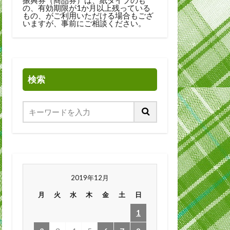
の、有効期限が1か月以上残っている
もの、がご利用いただける場合もござ
いますが、事前にご相談ください。
検索
2019年12月
月
火
水
木
金
土
日
1