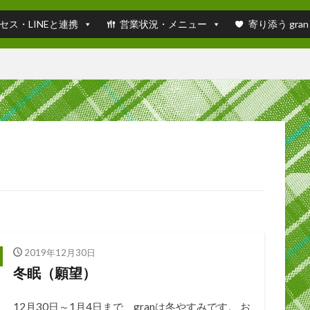
セス・LINEと連携
営業状況・メニュー
寄り添う gran
2019年12月30日
冬眠（願望）
12月30日～1月4日まで、granは冬やすみです。 お