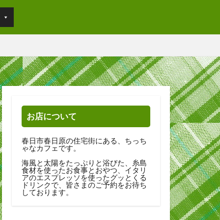
お店について
春日市春日原の住宅街にある、ちっち
ゃなカフェです。
海風と太陽をたっぷりと浴びた、糸島
食材を使ったお食事とおやつ、イタリ
アのエスプレッソを使ったグッとくる
ドリンクで、皆さまのご予約をお待ち
しております。