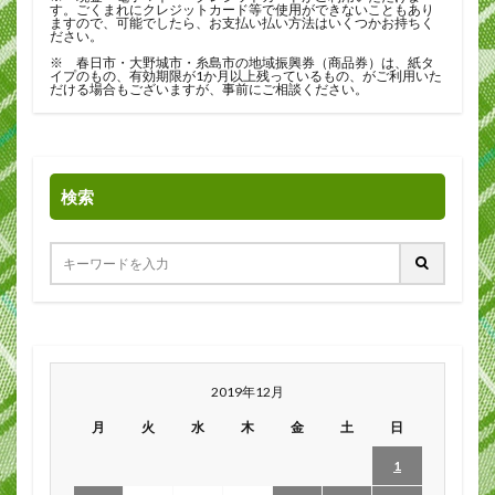
す。ごくまれにクレジットカード等で使用ができないこともあり
ますので、可能でしたら、お支払い払い方法はいくつかお持ちく
ださい。
※ 春日市・大野城市・糸島市の地域振興券（商品券）は、紙タ
イプのもの、有効期限が1か月以上残っているもの、がご利用いた
だける場合もございますが、事前にご相談ください。
検索
2019年12月
月
火
水
木
金
土
日
1