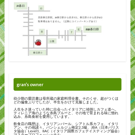
gran’s owner
幼少期の愛読書は母所蔵の家庭料理全書。そのくせ、超がつくほ
どの偏食ぶりでしたが、半生をかけて克服しました。
人生をさ迷っていた時に出会ったイタリアに傾倒しカフェ道へ。
ティレニア海のような糸島ブルーと、その地で育まれる味に惚れ
込み、糸島食材を愛用しています。
飲食店の職歴は、イタリアンバール、シアトル系カフェ、イタリ
アン、その他諸々。パンシェルジュ検定2,3級、JBA（日本バリス
タ協会）Level1、IIAC（イタリア国際カフェテイスティング協会）
マスタープロフェッショナル。