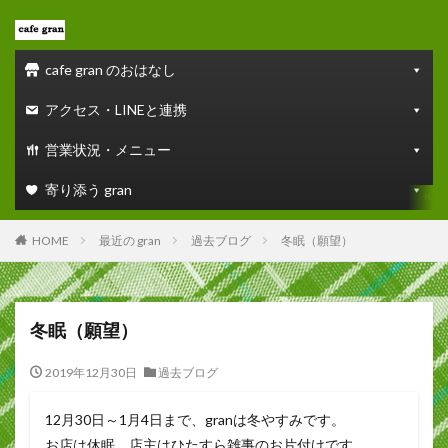
cafe gran のおはなし
アクセス・LINEと連携
営業状況・メニュー
寄り添う gran
HOME
最近の gran
過去ブログ
冬眠（願望）
冬眠（願望）
2019年12月30日
過去ブログ
12月30日～1月4日まで、granは冬やすみです。
お店は休眠。店主はひたすら雑事のお片付けです。