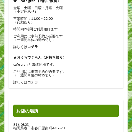
★ cafe gran （店内ご飲食）
金曜・土曜・日曜・月曜・火曜
（不定休あり）
営業時間：11:00～22:00
（変動あり）
時間内2時間ご利用頂けます
ご利用には事前予約が必要です
（一週間単位の締め切り）
詳しくは
コチラ
★おうちでぐらん（お持ち帰り）
cafe gran とほぼ同様です。
ご利用には事前予約が必要です。
（一週間単位の締め切り）
詳しくは
コチラ
お店の場所
816-0803
福岡県春日市春日原南町4-37-23