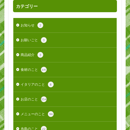
カテゴリー
お知らせ
2
お願いごと
3
商品紹介
3
食材のこと
64
イタリアのこと
8
お店のこと
354
メニューのこと
94
糸島のこと
22