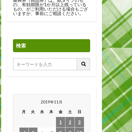
の、有効期限が1か月以上残っている
もの、がご利用いただける場合もござ
いますが、事前にご相談ください。
検索
2019年11月
月
火
水
木
金
土
日
1
2
3