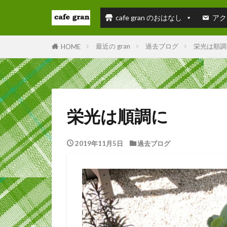
cafe gran のおはなし
アク
最近の gran
過去ブログ
栄光は順調
HOME
栄光は順調に
2019年11月5日
過去ブログ