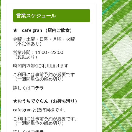
営業スケジュール
★ cafe gran （店内ご飲食）
金曜・土曜・日曜・月曜・火曜
（不定休あり）
営業時間：11:00～22:00
（変動あり）
時間内2時間ご利用頂けます
ご利用には事前予約が必要です
（一週間単位の締め切り）
詳しくは
コチラ
★おうちでぐらん（お持ち帰り）
cafe gran とほぼ同様です。
ご利用には事前予約が必要です。
（一週間単位の締め切り）
詳しくは
コチラ