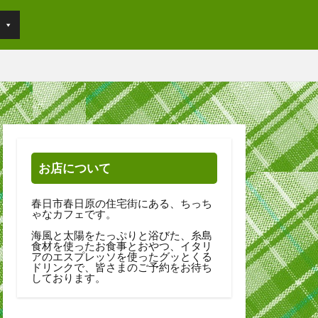
お店について
春日市春日原の住宅街にある、ちっち
ゃなカフェです。
海風と太陽をたっぷりと浴びた、糸島
食材を使ったお食事とおやつ、イタリ
アのエスプレッソを使ったグッとくる
ドリンクで、皆さまのご予約をお待ち
しております。