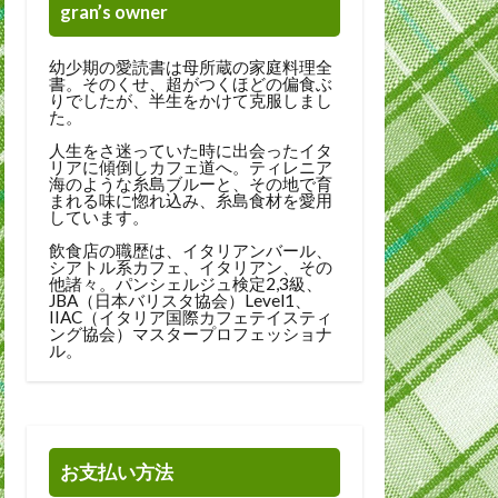
gran’s owner
幼少期の愛読書は母所蔵の家庭料理全
書。そのくせ、超がつくほどの偏食ぶ
りでしたが、半生をかけて克服しまし
た。
人生をさ迷っていた時に出会ったイタ
リアに傾倒しカフェ道へ。ティレニア
海のような糸島ブルーと、その地で育
まれる味に惚れ込み、糸島食材を愛用
しています。
飲食店の職歴は、イタリアンバール、
シアトル系カフェ、イタリアン、その
他諸々。パンシェルジュ検定2,3級、
JBA（日本バリスタ協会）Level1、
IIAC（イタリア国際カフェテイスティ
ング協会）マスタープロフェッショナ
ル。
お支払い方法