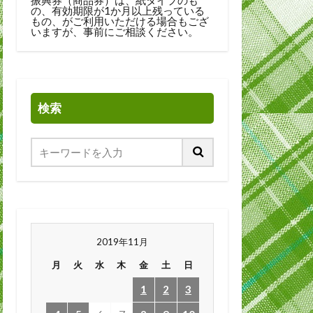
の、有効期限が1か月以上残っている
もの、がご利用いただける場合もござ
いますが、事前にご相談ください。
検索
2019年11月
月
火
水
木
金
土
日
1
2
3