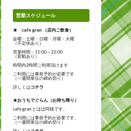
営業スケジュール
★ cafe gran （店内ご飲食）
金曜・土曜・日曜・月曜・火曜
（不定休あり）
営業時間：11:00～22:00
（変動あり）
時間内2時間ご利用頂けます
ご利用には事前予約が必要です
（一週間単位の締め切り）
詳しくは
コチラ
★おうちでぐらん（お持ち帰り）
cafe gran とほぼ同様です。
ご利用には事前予約が必要です。
（一週間単位の締め切り）
詳しくは
コチラ