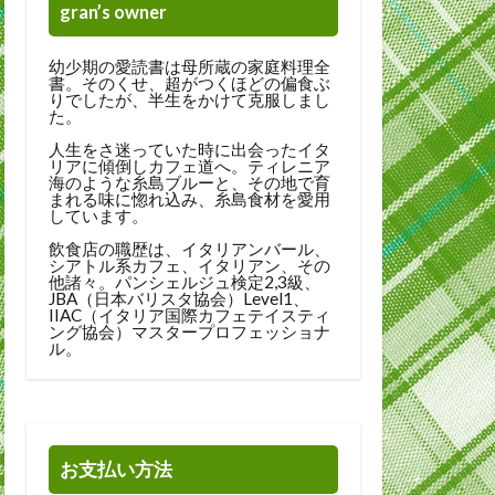
gran’s owner
幼少期の愛読書は母所蔵の家庭料理全
書。そのくせ、超がつくほどの偏食ぶ
りでしたが、半生をかけて克服しまし
た。
人生をさ迷っていた時に出会ったイタ
リアに傾倒しカフェ道へ。ティレニア
海のような糸島ブルーと、その地で育
まれる味に惚れ込み、糸島食材を愛用
しています。
飲食店の職歴は、イタリアンバール、
シアトル系カフェ、イタリアン、その
他諸々。パンシェルジュ検定2,3級、
JBA（日本バリスタ協会）Level1、
IIAC（イタリア国際カフェテイスティ
ング協会）マスタープロフェッショナ
ル。
お支払い方法