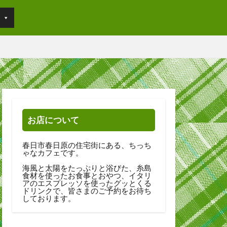
お店について
春日市春日原の住宅街にある、ちっち
ゃなカフェです。
海風と太陽をたっぷりと浴びた、糸島
食材を使ったお食事とおやつ、イタリ
アのエスプレッソを使ったグッとくる
ドリンクで、皆さまのご予約をお待ち
しております。