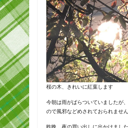
桜の木、きれいに紅葉します
今朝は雨がぱらついていましたが
ので風邪などめされておられませ
昨晩、夜の買い出しに出かけまし