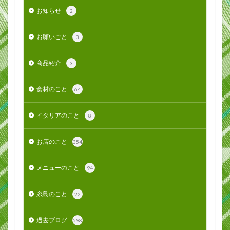
お知らせ
2
お願いごと
3
商品紹介
3
食材のこと
64
イタリアのこと
8
お店のこと
354
メニューのこと
94
糸島のこと
22
過去ブログ
598