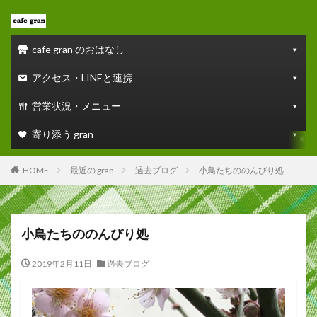
cafe gran のおはなし
アクセス・LINEと連携
営業状況・メニュー
寄り添う gran
HOME
最近の gran
過去ブログ
小鳥たちののんびり処
小鳥たちののんびり処
2019年2月11日
過去ブログ