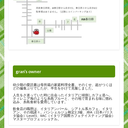
gran’s owner
幼少期の愛読書は母所蔵の家庭料理全書。そのくせ、超がつくほ
どの偏食ぶりでしたが、半生をかけて克服しました。
人生をさ迷っていた時に出会ったイタリアに傾倒しカフェ道へ。
ティレニア海のような糸島ブルーと、その地で育まれる味に惚れ
込み、糸島食材を愛用しています。
飲食店の職歴は、イタリアンバール、シアトル系カフェ、イタリ
アン、その他諸々。パンシェルジュ検定2,3級、JBA（日本バリス
タ協会）Level1、IIAC（イタリア国際カフェテイスティング協会）
マスタープロフェッショナル。