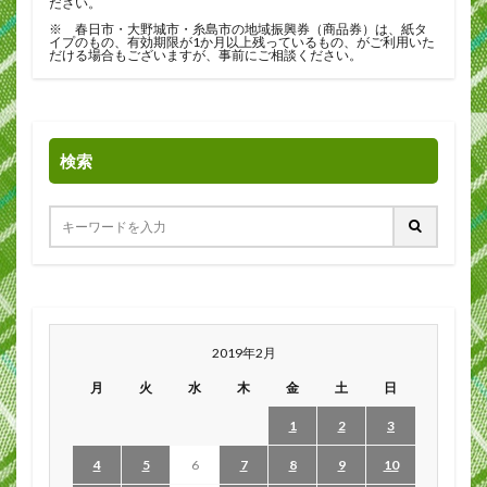
ださい。
※ 春日市・大野城市・糸島市の地域振興券（商品券）は、紙タ
イプのもの、有効期限が1か月以上残っているもの、がご利用いた
だける場合もございますが、事前にご相談ください。
検索
2019年2月
月
火
水
木
金
土
日
1
2
3
4
5
6
7
8
9
10