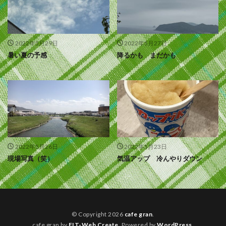
2022年5月29日
2022年5月27日
暑い夏の予感
降るかも まだかも
2022年5月26日
2022年5月23日
現場写真（笑）
気温アップ 冷んやりダウン
© Copyright 2026
cafe gran
.
cafe gran by
FIT-Web Create
. Powered by
WordPress
.