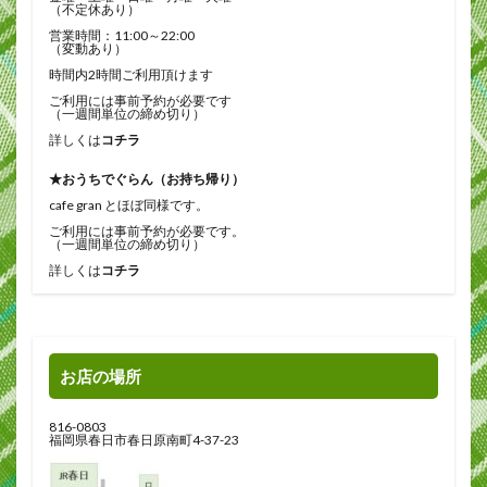
（不定休あり）
営業時間：11:00～22:00
（変動あり）
時間内2時間ご利用頂けます
ご利用には事前予約が必要です
（一週間単位の締め切り）
詳しくは
コチラ
★おうちでぐらん（お持ち帰り）
cafe gran とほぼ同様です。
ご利用には事前予約が必要です。
（一週間単位の締め切り）
詳しくは
コチラ
お店の場所
816-0803
福岡県春日市春日原南町4-37-23