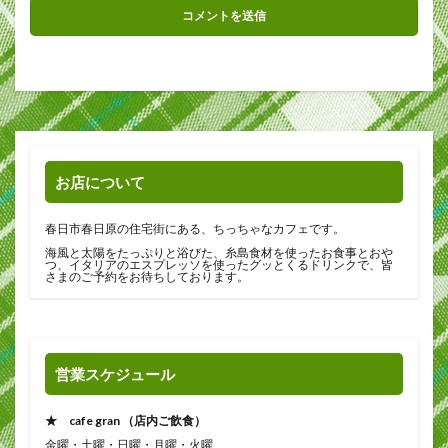
お店について
春日市春日原の住宅街にある、ちっちゃなカフェです。
海風と太陽をたっぷりと浴びた、糸島食材を使ったお食事とおや
つ、イタリアのエスプレッソを使ったグッとくるドリンクで、皆
さまのご予約をお待ちしております。
営業スケジュール
★ cafe gran （店内ご飲食）
金曜・土曜・日曜・月曜・火曜