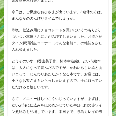
読み物を入れ替えました。
今日は、ご機嫌なおひさまが出ています。3連休の方は、
まんなかののんびりタイムでしょうか。
昨晩、仕込み用にチョコレートを買いにいくつもりが、
ついつい本屋さんに足がのびてしまいました。お待たせ
タイム解消雑誌コーナー（そんな名前？）の雑誌を少し
入れ替えました。
どうぞのいす (香山美子作、柿本幸造絵)、という絵本
は、大人になって読んだのですが、かわいらしい絵とあ
いまって、じんわりあたたかくなる本です。お店には、
小さなお客さまもいらっしゃいますので、手に取ってい
ただけると嬉しいです。
さて、メニューはしつこくいじっていますが、まずは、
だいぶ前に仕込みをほのめかせていた牛ほほ肉の赤ワイ
ン煮込みも登場しています。本日まで、糸島カレイの煮