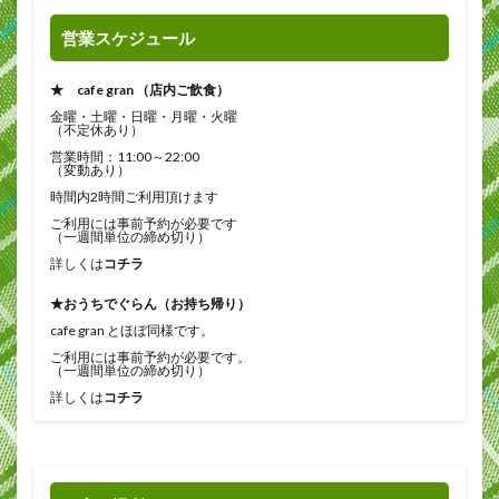
営業スケジュール
★ cafe gran （店内ご飲食）
金曜・土曜・日曜・月曜・火曜
（不定休あり）
営業時間：11:00～22:00
（変動あり）
時間内2時間ご利用頂けます
ご利用には事前予約が必要です
（一週間単位の締め切り）
詳しくは
コチラ
★おうちでぐらん（お持ち帰り）
cafe gran とほぼ同様です。
ご利用には事前予約が必要です。
（一週間単位の締め切り）
詳しくは
コチラ