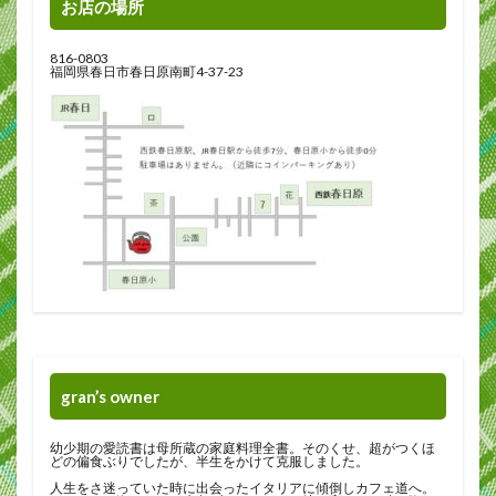
お店の場所
816-0803
福岡県春日市春日原南町4-37-23
gran’s owner
幼少期の愛読書は母所蔵の家庭料理全書。そのくせ、超がつくほ
どの偏食ぶりでしたが、半生をかけて克服しました。
人生をさ迷っていた時に出会ったイタリアに傾倒しカフェ道へ。