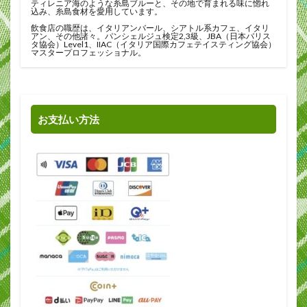
ティレニア海のような糸島ブルーと、その地で育まれる味に惚れ
込み、糸島食材を愛用しています。
飲食店の職歴は、イタリアンバール、シアトル系カフェ、イタリ
アン、その他諸々。パンシェルジュ検定2,3級、JBA（日本バリス
タ協会）Level1、IIAC（イタリア国際カフェテイスティング協会）
マスタープロフェッショナル。
お支払い方法