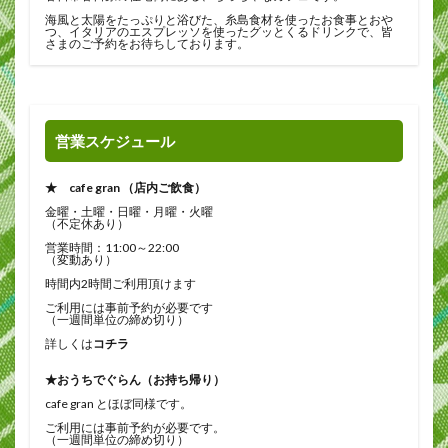
海風と太陽をたっぷりと浴びた、糸島食材を使ったお食事とおや
つ、イタリアのエスプレッソを使ったグッとくるドリンクで、皆
さまのご予約をお待ちしております。
営業スケジュール
★ cafe gran （店内ご飲食）
金曜・土曜・日曜・月曜・火曜
（不定休あり）
営業時間：11:00～22:00
（変動あり）
時間内2時間ご利用頂けます
ご利用には事前予約が必要です
（一週間単位の締め切り）
詳しくは
コチラ
★おうちでぐらん（お持ち帰り）
cafe gran とほぼ同様です。
ご利用には事前予約が必要です。
（一週間単位の締め切り）