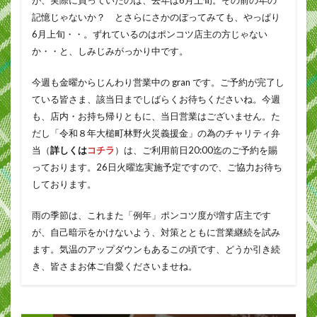
記憶じゃないか？ とさらにさかのぼってみても、やっぱり
6月上旬・・。ずれているのはポンコツ店主の方じゃない
か・・と、しみじみがっかり中です。
今週も金曜からじんわり営業中の gran です。ご予約が完了し
ている皆さま、該当日までしばらくお待ちくださいね。今週
も、店内・お持ち帰りともに、当日営業はございません。た
だし「令和８年大槌町林野火災義援金」の為のチャリティ弁
当（
詳しくは
コチラ
）は、ご利用前日20:00迄のご予約を賜
っております。26日火曜迄実施予定ですので、ご協力お待ち
しております。
雨の季節は、これまた「例年」ポンコツ度が増す店主です
が、自己暗示をかけないよう、対策とともに営業継続を試み
ます。気温のアップダウンもあるこの頃です、どうか引き続
き、皆さまお体ご自愛くださいませね。