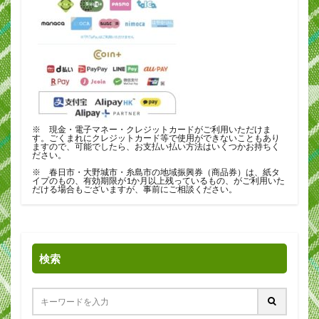
※ 現金・電子マネー・クレジットカードがご利用いただけま
す。ごくまれにクレジットカード等で使用ができないこともあり
ますので、可能でしたら、お支払い払い方法はいくつかお持ちく
ださい。
※ 春日市・大野城市・糸島市の地域振興券（商品券）は、紙タ
イプのもの、有効期限が1か月以上残っているもの、がご利用いた
だける場合もございますが、事前にご相談ください。
検索