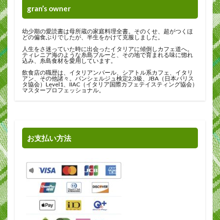
gran’s owner
幼少期の愛読書は母所蔵の家庭料理全書。そのくせ、超がつくほ
どの偏食ぶりでしたが、半生をかけて克服しました。
人生をさ迷っていた時に出会ったイタリアに傾倒しカフェ道へ。
ティレニア海のような糸島ブルーと、その地で育まれる味に惚れ
込み、糸島食材を愛用しています。
飲食店の職歴は、イタリアンバール、シアトル系カフェ、イタリ
アン、その他諸々。パンシェルジュ検定2,3級、JBA（日本バリス
タ協会）Level1、IIAC（イタリア国際カフェテイスティング協会）
マスタープロフェッショナル。
お支払い方法