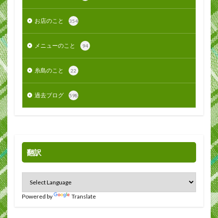
お店のこと
354
メニューのこと
94
糸島のこと
22
過去ブログ
598
翻訳
Powered by
Translate