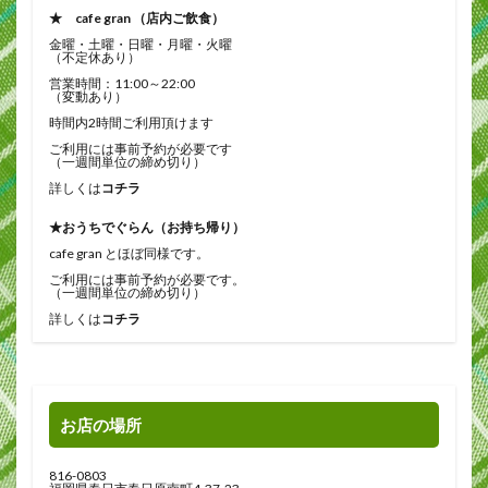
★ cafe gran （店内ご飲食）
金曜・土曜・日曜・月曜・火曜
（不定休あり）
営業時間：11:00～22:00
（変動あり）
時間内2時間ご利用頂けます
ご利用には事前予約が必要です
（一週間単位の締め切り）
詳しくは
コチラ
★おうちでぐらん（お持ち帰り）
cafe gran とほぼ同様です。
ご利用には事前予約が必要です。
（一週間単位の締め切り）
詳しくは
コチラ
お店の場所
816-0803