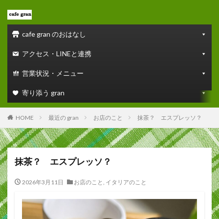
cafe gran のおはなし
アクセス・LINEと連携
営業状況・メニュー
寄り添う gran
HOME
最近の gran
お店のこと
抹茶？ エスプレッソ？
抹茶？ エスプレッソ？
2026年3月11日
お店のこと
,
イタリアのこと