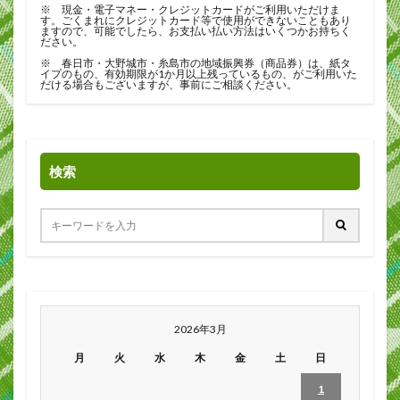
※ 現金・電子マネー・クレジットカードがご利用いただけま
す。ごくまれにクレジットカード等で使用ができないこともあり
ますので、可能でしたら、お支払い払い方法はいくつかお持ちく
ださい。
※ 春日市・大野城市・糸島市の地域振興券（商品券）は、紙タ
イプのもの、有効期限が1か月以上残っているもの、がご利用いた
だける場合もございますが、事前にご相談ください。
検索
2026年3月
月
火
水
木
金
土
日
1