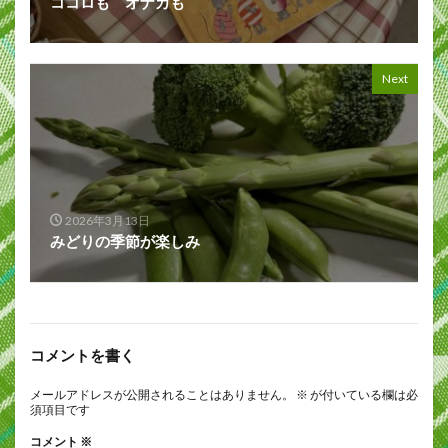
ココロも オナカも
Next
2026年3月13日
みどりの季節が楽しみ
コメントを書く
メールアドレスが公開されることはありません。
※
が付いている欄は必
須項目です
コメント
※