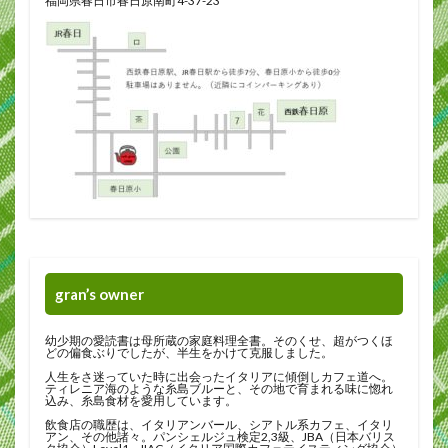
福岡県春日市春日原南町4-37-23
gran’s owner
幼少期の愛読書は母所蔵の家庭料理全書。そのくせ、超がつくほ
どの偏食ぶりでしたが、半生をかけて克服しました。
人生をさ迷っていた時に出会ったイタリアに傾倒しカフェ道へ。
ティレニア海のような糸島ブルーと、その地で育まれる味に惚れ
込み、糸島食材を愛用しています。
飲食店の職歴は、イタリアンバール、シアトル系カフェ、イタリ
アン、その他諸々。パンシェルジュ検定2,3級、JBA（日本バリス