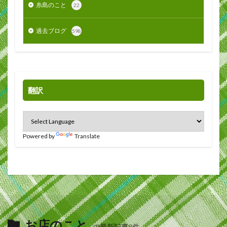
糸島のこと
22
過去ブログ
598
翻訳
Powered by
Translate
お店のこと
の最新記事8件