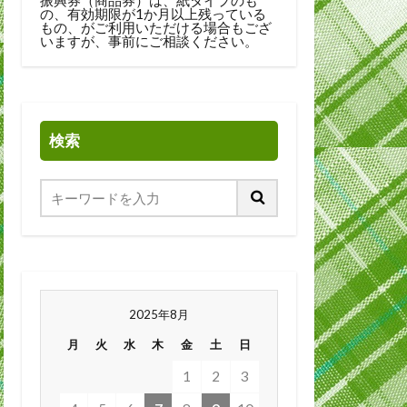
の、有効期限が1か月以上残っている
もの、がご利用いただける場合もござ
いますが、事前にご相談ください。
検索
2025年8月
月
火
水
木
金
土
日
1
2
3