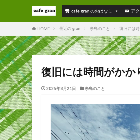
cafe gran のおはなし
アク
最近の gran
糸島のこと
復旧には時
HOME
復旧には時間がかか
2025年8月21日
糸島のこと