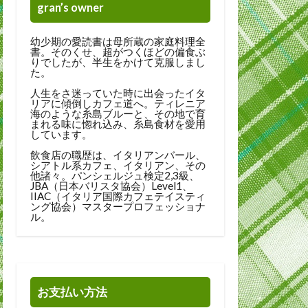
gran’s owner
幼少期の愛読書は母所蔵の家庭料理全
書。そのくせ、超がつくほどの偏食ぶ
りでしたが、半生をかけて克服しまし
た。
人生をさ迷っていた時に出会ったイタ
リアに傾倒しカフェ道へ。ティレニア
海のような糸島ブルーと、その地で育
まれる味に惚れ込み、糸島食材を愛用
しています。
飲食店の職歴は、イタリアンバール、
シアトル系カフェ、イタリアン、その
他諸々。パンシェルジュ検定2,3級、
JBA（日本バリスタ協会）Level1、
IIAC（イタリア国際カフェテイスティ
ング協会）マスタープロフェッショナ
ル。
お支払い方法