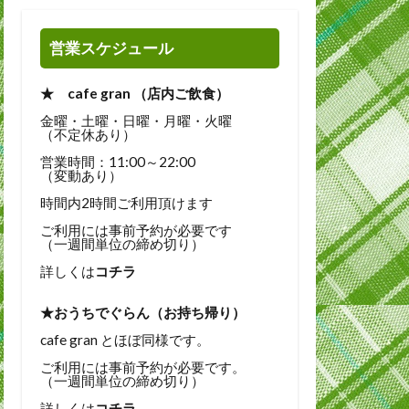
営業スケジュール
★ cafe gran （店内ご飲食）
金曜・土曜・日曜・月曜・火曜
（不定休あり）
営業時間：11:00～22:00
（変動あり）
時間内2時間ご利用頂けます
ご利用には事前予約が必要です
（一週間単位の締め切り）
詳しくは
コチラ
★おうちでぐらん（お持ち帰り）
cafe gran とほぼ同様です。
ご利用には事前予約が必要です。
（一週間単位の締め切り）
詳しくは
コチラ