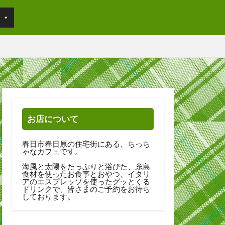
お店について
春日市春日原の住宅街にある、ちっち
ゃなカフェです。
海風と太陽をたっぷりと浴びた、糸島
食材を使ったお食事とおやつ、イタリ
アのエスプレッソを使ったグッとくる
ドリンクで、皆さまのご予約をお待ち
しております。