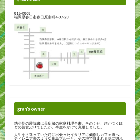
816-0803
福岡県春日市春日原南町4-37-23
gran’s owner
幼少期の愛読書は母所蔵の家庭料理全書。そのくせ、超がつくほ
どの偏食ぶりでしたが、半生をかけて克服しました。
人生をさ迷っていた時に出会ったイタリアに傾倒しカフェ道へ。
ティレニア海のような糸島ブルーと、その地で育まれる味に惚れ