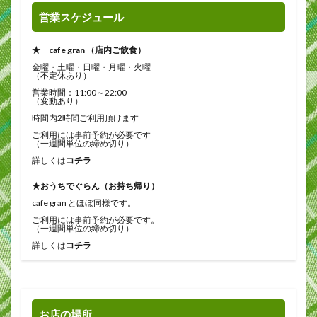
営業スケジュール
★ cafe gran （店内ご飲食）
金曜・土曜・日曜・月曜・火曜
（不定休あり）
営業時間：11:00～22:00
（変動あり）
時間内2時間ご利用頂けます
ご利用には事前予約が必要です
（一週間単位の締め切り）
詳しくは
コチラ
★おうちでぐらん（お持ち帰り）
cafe gran とほぼ同様です。
ご利用には事前予約が必要です。
（一週間単位の締め切り）
詳しくは
コチラ
お店の場所