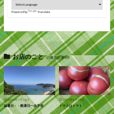
Powered by
Translate
お店のこと
の最新記事8件
2026年7月26日
2026年6月29日
猛暑日・・酷暑日一歩手前
トマトはトマト