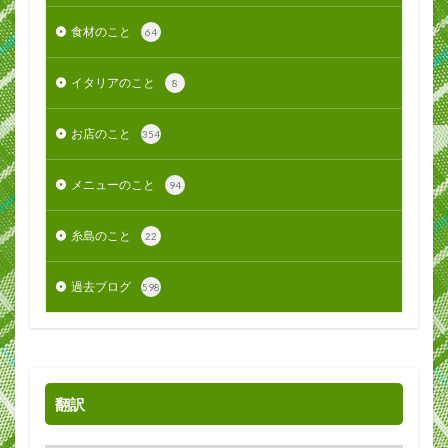
食材のこと
64
イタリアのこと
8
お店のこと
354
メニューのこと
94
糸島のこと
22
過去ブログ
598
翻訳