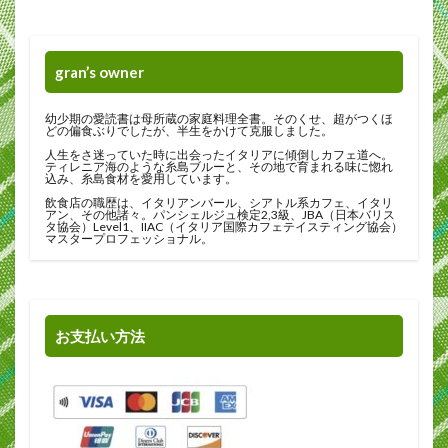
gran’s owner
幼少期の愛読書は母所蔵の家庭料理全書。そのくせ、超がつくほ
どの偏食ぶりでしたが、半生をかけて克服しました。
人生をさ迷っていた時に出会ったイタリアに傾倒しカフェ道へ。
ティレニア海のような糸島ブルーと、その地で育まれる味に惚れ
込み、糸島食材を愛用しています。
飲食店の職歴は、イタリアンバール、シアトル系カフェ、イタリ
アン、その他諸々。パンシェルジュ検定2,3級、JBA（日本バリス
タ協会）Level1、IIAC（イタリア国際カフェテイスティング協会）
マスタープロフェッショナル。
お支払い方法