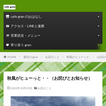
cafe gran のおはなし
アクセス・LINEと連携
営業状況・メニュー
寄り添う gran
HOME
最近の gran
お店のこと
秋風がヒューっと・・（お詫
秋風がヒューっと・・（お詫びとお知らせ）
2022年10月29日
お店のこと