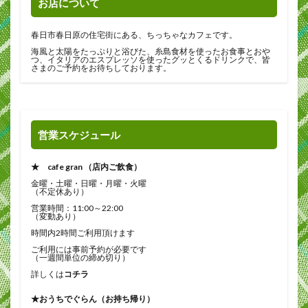
お店について
春日市春日原の住宅街にある、ちっちゃなカフェです。
海風と太陽をたっぷりと浴びた、糸島食材を使ったお食事とおや
つ、イタリアのエスプレッソを使ったグッとくるドリンクで、皆
さまのご予約をお待ちしております。
営業スケジュール
★ cafe gran （店内ご飲食）
金曜・土曜・日曜・月曜・火曜
（不定休あり）
営業時間：11:00～22:00
（変動あり）
時間内2時間ご利用頂けます
ご利用には事前予約が必要です
（一週間単位の締め切り）
詳しくは
コチラ
★おうちでぐらん（お持ち帰り）