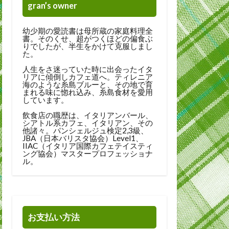
gran’s owner
幼少期の愛読書は母所蔵の家庭料理全
書。そのくせ、超がつくほどの偏食ぶ
りでしたが、半生をかけて克服しまし
た。
人生をさ迷っていた時に出会ったイタ
リアに傾倒しカフェ道へ。ティレニア
海のような糸島ブルーと、その地で育
まれる味に惚れ込み、糸島食材を愛用
しています。
飲食店の職歴は、イタリアンバール、
シアトル系カフェ、イタリアン、その
他諸々。パンシェルジュ検定2,3級、
JBA（日本バリスタ協会）Level1、
IIAC（イタリア国際カフェテイスティ
ング協会）マスタープロフェッショナ
ル。
お支払い方法