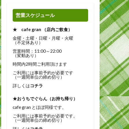
営業スケジュール
★ cafe gran （店内ご飲食）
金曜・土曜・日曜・月曜・火曜
（不定休あり）
営業時間：11:00～22:00
（変動あり）
時間内2時間ご利用頂けます
ご利用には事前予約が必要です
（一週間単位の締め切り）
詳しくは
コチラ
★おうちでぐらん（お持ち帰り）
cafe gran とほぼ同様です。
ご利用には事前予約が必要です。
（一週間単位の締め切り）
詳しくは
コチラ