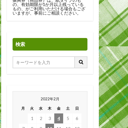
の、有効期限が1か月以上残っている
もの、がご利用いただける場合もござ
いますが、事前にご相談ください。
検索
2022年2月
月
火
水
木
金
土
日
1
2
3
4
5
6