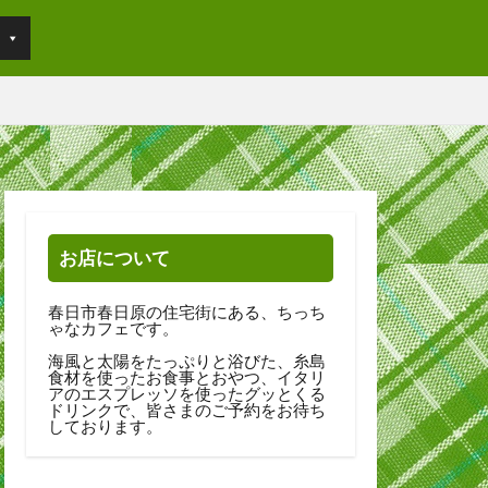
お店について
春日市春日原の住宅街にある、ちっち
ゃなカフェです。
海風と太陽をたっぷりと浴びた、糸島
食材を使ったお食事とおやつ、イタリ
アのエスプレッソを使ったグッとくる
ドリンクで、皆さまのご予約をお待ち
しております。