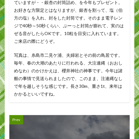
ていますが・・銀杏の封筒詰め、を今年もプレゼント。
お好きな方限定とはなりますが、銀杏を割って、塩（伯
方の塩）を入れ、封をした封筒です。そのまま電子レン
ジで40秒～50秒くらい、ぶーっと封筒が膨れて、実のは
ぜる音がしたらOKです。10粒を目安に入れています。
ご来店の際にどうぞ。
写真は、糸島市二見ケ浦、夫婦岩とその前の鳥居です。
毎年、春の大潮のあたりに行われる、大注連縄（おおし
めなわ）のかけかえは、櫻井神社の神事です。今年は諸
般の事情で見送られましたので、このまま、注連縄なし
で年を越しそうな感じです。長さ30m、重さ1t、来年は
かかるといいですね。
Prev