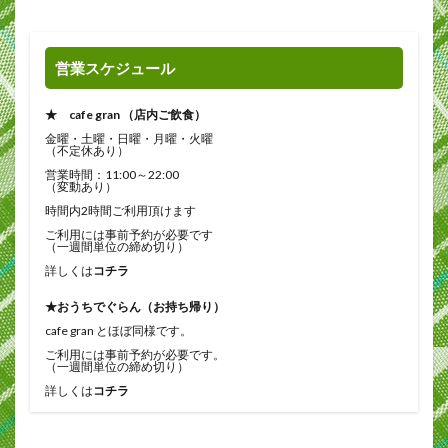
営業スケジュール
★ cafe gran （店内ご飲食）
金曜・土曜・日曜・月曜・火曜
（不定休あり）
営業時間：11:00～22:00
（変動あり）
時間内2時間ご利用頂けます
ご利用には事前予約が必要です
（一週間単位の締め切り）
詳しくは
コチラ
★おうちでぐらん（お持ち帰り）
cafe gran とほぼ同様です。
ご利用には事前予約が必要です。
（一週間単位の締め切り）
詳しくは
コチラ