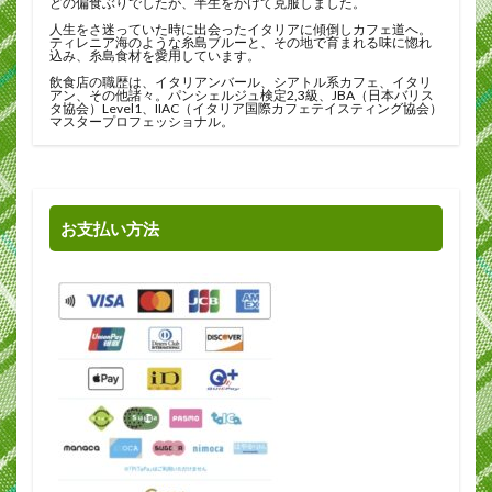
どの偏食ぶりでしたが、半生をかけて克服しました。
人生をさ迷っていた時に出会ったイタリアに傾倒しカフェ道へ。
ティレニア海のような糸島ブルーと、その地で育まれる味に惚れ
込み、糸島食材を愛用しています。
飲食店の職歴は、イタリアンバール、シアトル系カフェ、イタリ
アン、その他諸々。パンシェルジュ検定2,3級、JBA（日本バリス
タ協会）Level1、IIAC（イタリア国際カフェテイスティング協会）
マスタープロフェッショナル。
お支払い方法