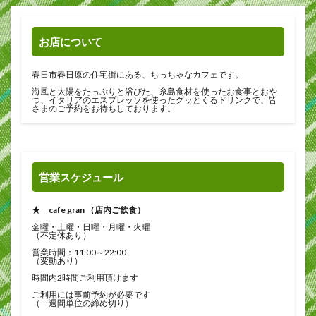
お店について
春日市春日原の住宅街にある、ちっちゃなカフェです。
海風と太陽をたっぷりと浴びた、糸島食材を使ったお食事とおや
つ、イタリアのエスプレッソを使ったグッとくるドリンクで、皆
さまのご予約をお待ちしております。
営業スケジュール
★ cafe gran （店内ご飲食）
金曜・土曜・日曜・月曜・火曜
（不定休あり）
営業時間：11:00～22:00
（変動あり）
時間内2時間ご利用頂けます
ご利用には事前予約が必要です
（一週間単位の締め切り）