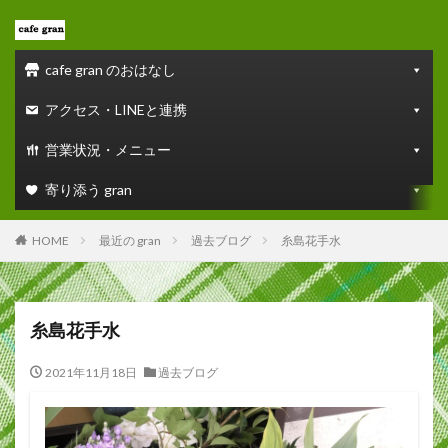
cafe gran のおはなし
アクセス・LINEと連携
営業状況・メニュー
寄り添う gran
HOME
最近の gran
過去ブログ
糸島花手水
糸島花手水
2021年11月18日
過去ブログ