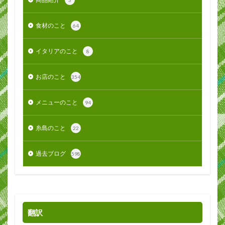
3
食材のこと
64
イタリアのこと
8
お店のこと
354
メニューのこと
94
糸島のこと
22
過去ブログ
598
翻訳