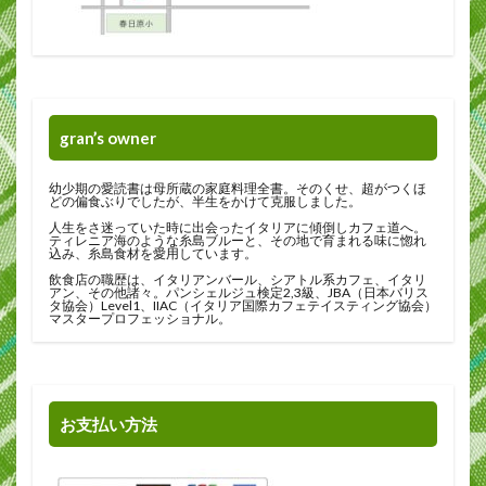
gran’s owner
幼少期の愛読書は母所蔵の家庭料理全書。そのくせ、超がつくほ
どの偏食ぶりでしたが、半生をかけて克服しました。
人生をさ迷っていた時に出会ったイタリアに傾倒しカフェ道へ。
ティレニア海のような糸島ブルーと、その地で育まれる味に惚れ
込み、糸島食材を愛用しています。
飲食店の職歴は、イタリアンバール、シアトル系カフェ、イタリ
アン、その他諸々。パンシェルジュ検定2,3級、JBA（日本バリス
タ協会）Level1、IIAC（イタリア国際カフェテイスティング協会）
マスタープロフェッショナル。
お支払い方法