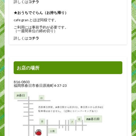
詳しくは
コチラ
★おうちでぐらん（お持ち帰り）
cafe gran とほぼ同様です。
ご利用には事前予約が必要です。
（一週間単位の締め切り）
詳しくは
コチラ
お店の場所
816-0803
福岡県春日市春日原南町4-37-23