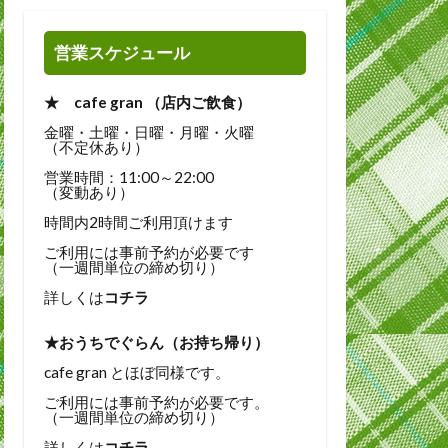
営業スケジュール
★ cafe gran （店内ご飲食）
金曜・土曜・日曜・月曜・火曜
（不定休あり）
営業時間：11:00～22:00
（変動あり）
時間内2時間ご利用頂けます
ご利用には事前予約が必要です
（一週間単位の締め切り）
詳しくは
コチラ
★おうちでぐらん（お持ち帰り）
cafe gran とほぼ同様です。
ご利用には事前予約が必要です。
（一週間単位の締め切り）
詳しくは
コチラ