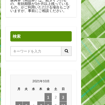
の、有効期限が1か月以上残っている
もの、がご利用いただける場合もござ
いますが、事前にご相談ください。
検索
2021年10月
月
火
水
木
金
土
日
1
2
3