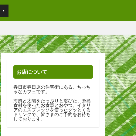
お店について
春日市春日原の住宅街にある、ちっち
ゃなカフェです。
海風と太陽をたっぷりと浴びた、糸島
食材を使ったお食事とおやつ、イタリ
アのエスプレッソを使ったグッとくる
ドリンクで、皆さまのご予約をお待ち
しております。