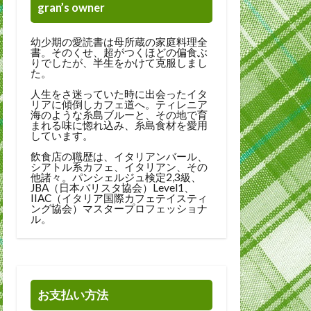
gran’s owner
幼少期の愛読書は母所蔵の家庭料理全
書。そのくせ、超がつくほどの偏食ぶ
りでしたが、半生をかけて克服しまし
た。
人生をさ迷っていた時に出会ったイタ
リアに傾倒しカフェ道へ。ティレニア
海のような糸島ブルーと、その地で育
まれる味に惚れ込み、糸島食材を愛用
しています。
飲食店の職歴は、イタリアンバール、
シアトル系カフェ、イタリアン、その
他諸々。パンシェルジュ検定2,3級、
JBA（日本バリスタ協会）Level1、
IIAC（イタリア国際カフェテイスティ
ング協会）マスタープロフェッショナ
ル。
お支払い方法