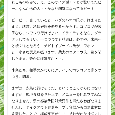
わるものをみて、え、このサイズ感！？とか驚いてたピ
ー。なんかあの人・・かなり弱気になってるピー？
ピーピー、言っていると、パグのハナコ氏が、静まりた
まえ、諸君。急転好転を夢見るべからず。コツコツが苦
手なら、ジワジワ行けばよい。イライラするなら、ダラ
ダラしてもよい。一つづつでも精進は、必ずや、未来へ
と続く道となろう。チビトイプードル氏が、ワホン！
と 小さな尻尾を振ります。柴犬のコタロウ氏、目を閉
じたまま、静かにほほ笑む・・。
小鳥たち、拍手のかわりにクチバシでコツコツと床をつ
つき、閉幕。
まずは、糸島に行けそうだ、というところからにはなり
ますが、現地食材を見た上で、メニューを組み立てねば
なりません。県の感染予防対策要件も満たさねばなりま
せんし、テイクアウト容器を、プラ容器から自然素材に
刷新したことで、構成変更が生じ、それがかなり悩まし