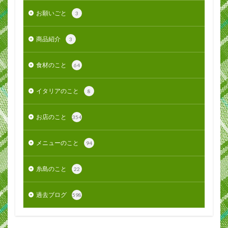
お願いごと
3
商品紹介
3
食材のこと
64
イタリアのこと
8
お店のこと
354
メニューのこと
94
糸島のこと
22
過去ブログ
598