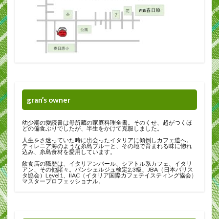
gran’s owner
幼少期の愛読書は母所蔵の家庭料理全書。そのくせ、超がつくほ
どの偏食ぶりでしたが、半生をかけて克服しました。
人生をさ迷っていた時に出会ったイタリアに傾倒しカフェ道へ。
ティレニア海のような糸島ブルーと、その地で育まれる味に惚れ
込み、糸島食材を愛用しています。
飲食店の職歴は、イタリアンバール、シアトル系カフェ、イタリ
アン、その他諸々。パンシェルジュ検定2,3級、JBA（日本バリス
タ協会）Level1、IIAC（イタリア国際カフェテイスティング協会）
マスタープロフェッショナル。