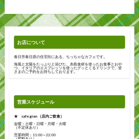
お店について
春日市春日原の住宅街にある、ちっちゃなカフェです。
海風と太陽をたっぷりと浴びた、糸島食材を使ったお食事とおや
つ、イタリアのエスプレッソを使ったグッとくるドリンクで、皆
さまのご予約をお待ちしております。
営業スケジュール
★ cafe gran （店内ご飲食）
金曜・土曜・日曜・月曜・火曜
（不定休あり）
営業時間：11:00～22:00
（変動あり）