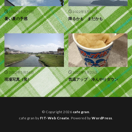
2022年5月29日
2022年5月27日
暑い夏の予感
降るかも まだかも
2022年5月26日
2022年5月23日
現場写真（笑）
気温アップ 冷んやりダウン
© Copyright 2026
cafe gran
.
cafe gran by
FIT-Web Create
. Powered by
WordPress
.