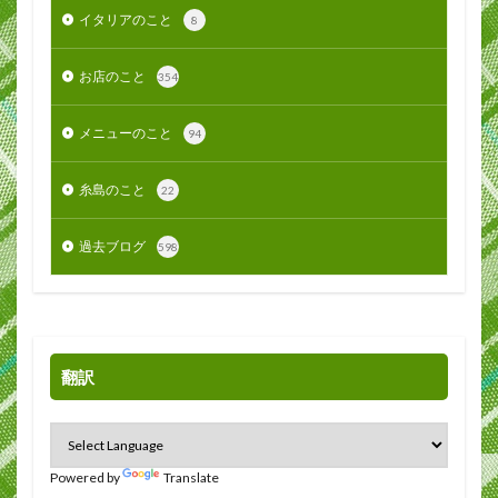
イタリアのこと
8
お店のこと
354
メニューのこと
94
糸島のこと
22
過去ブログ
598
翻訳
Powered by
Translate