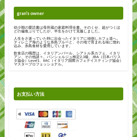
gran’s owner
幼少期の愛読書は母所蔵の家庭料理全書。そのくせ、超がつくほ
どの偏食ぶりでしたが、半生をかけて克服しました。
人生をさ迷っていた時に出会ったイタリアに傾倒しカフェ道へ。
ティレニア海のような糸島ブルーと、その地で育まれる味に惚れ
込み、糸島食材を愛用しています。
飲食店の職歴は、イタリアンバール、シアトル系カフェ、イタリ
アン、その他諸々。パンシェルジュ検定2,3級、JBA（日本バリス
タ協会）Level1、IIAC（イタリア国際カフェテイスティング協会）
マスタープロフェッショナル。
お支払い方法