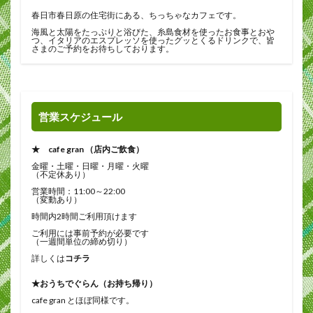
春日市春日原の住宅街にある、ちっちゃなカフェです。
海風と太陽をたっぷりと浴びた、糸島食材を使ったお食事とおや
つ、イタリアのエスプレッソを使ったグッとくるドリンクで、皆
さまのご予約をお待ちしております。
営業スケジュール
★ cafe gran （店内ご飲食）
金曜・土曜・日曜・月曜・火曜
（不定休あり）
営業時間：11:00～22:00
（変動あり）
時間内2時間ご利用頂けます
ご利用には事前予約が必要です
（一週間単位の締め切り）
詳しくは
コチラ
★おうちでぐらん（お持ち帰り）
cafe gran とほぼ同様です。