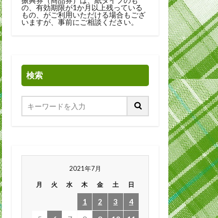
の、有効期限が1か月以上残っている
もの、がご利用いただける場合もござ
いますが、事前にご相談ください。
検索
2021年7月
月
火
水
木
金
土
日
1
2
3
4