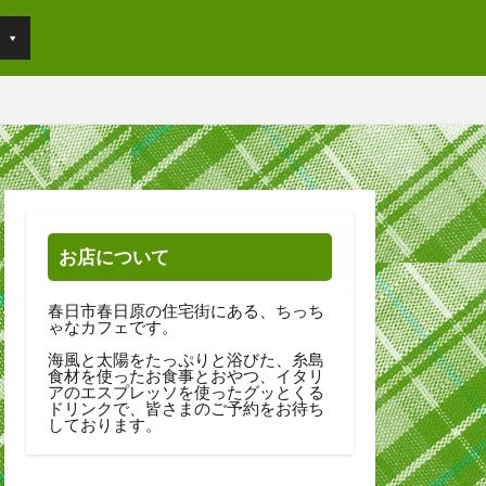
お店について
春日市春日原の住宅街にある、ちっち
ゃなカフェです。
海風と太陽をたっぷりと浴びた、糸島
食材を使ったお食事とおやつ、イタリ
アのエスプレッソを使ったグッとくる
ドリンクで、皆さまのご予約をお待ち
しております。