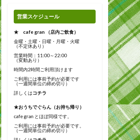
営業スケジュール
★ cafe gran （店内ご飲食）
金曜・土曜・日曜・月曜・火曜
（不定休あり）
営業時間：11:00～22:00
（変動あり）
時間内2時間ご利用頂けます
ご利用には事前予約が必要です
（一週間単位の締め切り）
詳しくは
コチラ
★おうちでぐらん（お持ち帰り）
cafe gran とほぼ同様です。
ご利用には事前予約が必要です。
（一週間単位の締め切り）
詳しくは
コチラ