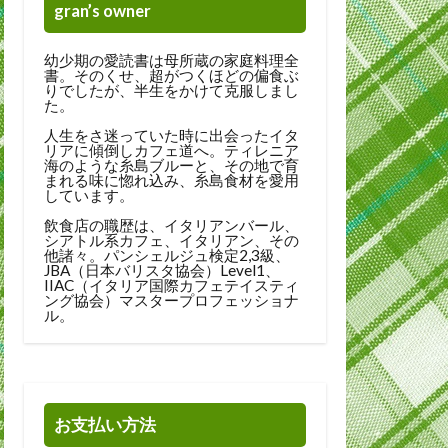
gran’s owner
幼少期の愛読書は母所蔵の家庭料理全
書。そのくせ、超がつくほどの偏食ぶ
りでしたが、半生をかけて克服しまし
た。
人生をさ迷っていた時に出会ったイタ
リアに傾倒しカフェ道へ。ティレニア
海のような糸島ブルーと、その地で育
まれる味に惚れ込み、糸島食材を愛用
しています。
飲食店の職歴は、イタリアンバール、
シアトル系カフェ、イタリアン、その
他諸々。パンシェルジュ検定2,3級、
JBA（日本バリスタ協会）Level1、
IIAC（イタリア国際カフェテイスティ
ング協会）マスタープロフェッショナ
ル。
お支払い方法