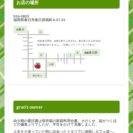
お店の場所
816-0803
福岡県春日市春日原南町4-37-23
gran’s owner
幼少期の愛読書は母所蔵の家庭料理全書。そのくせ、超がつくほ
どの偏食ぶりでしたが、半生をかけて克服しました。
人生をさ迷っていた時に出会ったイタリアに傾倒しカフェ道へ。