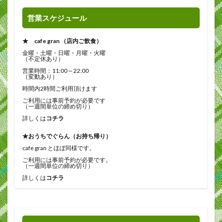
営業スケジュール
★ cafe gran （店内ご飲食）
金曜・土曜・日曜・月曜・火曜
（不定休あり）
営業時間：11:00～22:00
（変動あり）
時間内2時間ご利用頂けます
ご利用には事前予約が必要です
（一週間単位の締め切り）
詳しくは
コチラ
★おうちでぐらん（お持ち帰り）
cafe gran とほぼ同様です。
ご利用には事前予約が必要です。
（一週間単位の締め切り）
詳しくは
コチラ