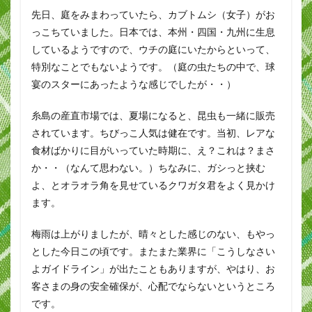
先日、庭をみまわっていたら、カブトムシ（女子）がお
っこちていました。日本では、本州・四国・九州に生息
しているようですので、ウチの庭にいたからといって、
特別なことでもないようです。（庭の虫たちの中で、球
宴のスターにあったような感じでしたが・・）
糸島の産直市場では、夏場になると、昆虫も一緒に販売
されています。ちびっこ人気は健在です。当初、レアな
食材ばかりに目がいっていた時期に、え？これは？まさ
か・・（なんて思わない。）ちなみに、ガシっと挟む
よ、とオラオラ角を見せているクワガタ君をよく見かけ
ます。
梅雨は上がりましたが、晴々とした感じのない、もやっ
とした今日この頃です。またまた業界に「こうしなさい
よガイドライン」が出たこともありますが、やはり、お
客さまの身の安全確保が、心配でならないというところ
です。