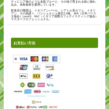
ティレニア海のような糸島ブルーと、その地で育まれる味に惚れ
込み、糸島食材を愛用しています。
飲食店の職歴は、イタリアンバール、シアトル系カフェ、イタリ
アン、その他諸々。パンシェルジュ検定2,3級、JBA（日本バリス
タ協会）Level1、IIAC（イタリア国際カフェテイスティング協会）
マスタープロフェッショナル。
お支払い方法