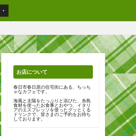
お店について
春日市春日原の住宅街にある、ちっち
ゃなカフェです。
海風と太陽をたっぷりと浴びた、糸島
食材を使ったお食事とおやつ、イタリ
アのエスプレッソを使ったグッとくる
ドリンクで、皆さまのご予約をお待ち
しております。