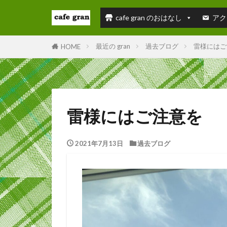
cafe gran のおはなし
アク
最近の gran
過去ブログ
雷様にはご
HOME
雷様にはご注意を
2021年7月13日
過去ブログ