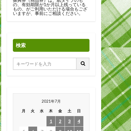
の、有効期限が1か月以上残っている
もの、がご利用いただける場合もござ
いますが、事前にご相談ください。
検索
2021年7月
月
火
水
木
金
土
日
1
2
3
4