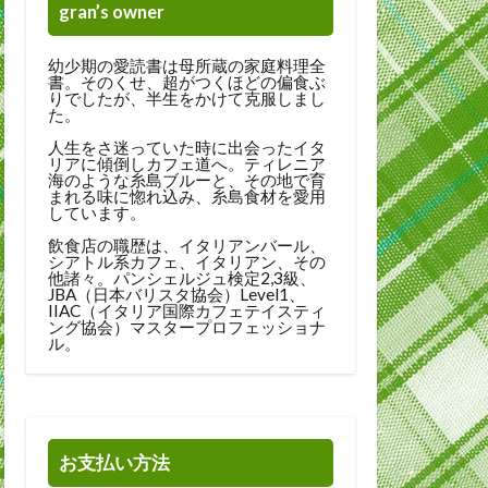
gran’s owner
幼少期の愛読書は母所蔵の家庭料理全
書。そのくせ、超がつくほどの偏食ぶ
りでしたが、半生をかけて克服しまし
た。
人生をさ迷っていた時に出会ったイタ
リアに傾倒しカフェ道へ。ティレニア
海のような糸島ブルーと、その地で育
まれる味に惚れ込み、糸島食材を愛用
しています。
飲食店の職歴は、イタリアンバール、
シアトル系カフェ、イタリアン、その
他諸々。パンシェルジュ検定2,3級、
JBA（日本バリスタ協会）Level1、
IIAC（イタリア国際カフェテイスティ
ング協会）マスタープロフェッショナ
ル。
お支払い方法