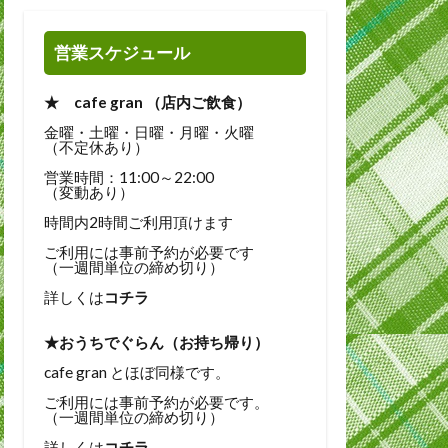
営業スケジュール
★ cafe gran （店内ご飲食）
金曜・土曜・日曜・月曜・火曜
（不定休あり）
営業時間：11:00～22:00
（変動あり）
時間内2時間ご利用頂けます
ご利用には事前予約が必要です
（一週間単位の締め切り）
詳しくは
コチラ
★おうちでぐらん（お持ち帰り）
cafe gran とほぼ同様です。
ご利用には事前予約が必要です。
（一週間単位の締め切り）
詳しくは
コチラ