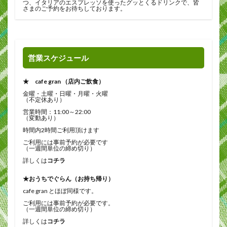
つ、イタリアのエスプレッソを使ったグッとくるドリンクで、皆
さまのご予約をお待ちしております。
営業スケジュール
★ cafe gran （店内ご飲食）
金曜・土曜・日曜・月曜・火曜
（不定休あり）
営業時間：11:00～22:00
（変動あり）
時間内2時間ご利用頂けます
ご利用には事前予約が必要です
（一週間単位の締め切り）
詳しくは
コチラ
★おうちでぐらん（お持ち帰り）
cafe gran とほぼ同様です。
ご利用には事前予約が必要です。
（一週間単位の締め切り）
詳しくは
コチラ