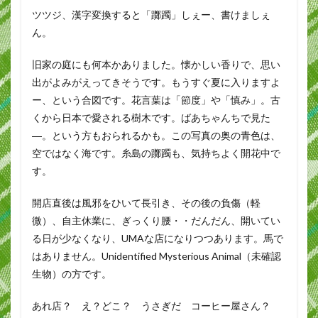
ツツジ、漢字変換すると「躑躅」しぇー、書けましぇ
ん。
旧家の庭にも何本かありました。懐かしい香りで、思い
出がよみがえってきそうです。もうすぐ夏に入りますよ
ー、という合図です。花言葉は「節度」や「慎み」。古
くから日本で愛される樹木です。ばあちゃんちで見た
―。という方もおられるかも。この写真の奥の青色は、
空ではなく海です。糸島の躑躅も、気持ちよく開花中で
す。
開店直後は風邪をひいて長引き、その後の負傷（軽
微）、自主休業に、ぎっくり腰・・だんだん、開いてい
る日が少なくなり、UMAな店になりつつあります。馬で
はありません。Unidentified Mysterious Animal（未確認
生物）の方です。
あれ店？ え？どこ？ うさぎだ コーヒー屋さん？