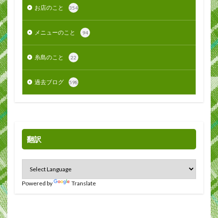
お店のこと
354
メニューのこと
94
糸島のこと
22
過去ブログ
598
翻訳
Powered by
Translate