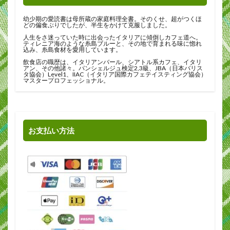
幼少期の愛読書は母所蔵の家庭料理全書。そのくせ、超がつくほ
どの偏食ぶりでしたが、半生をかけて克服しました。
人生をさ迷っていた時に出会ったイタリアに傾倒しカフェ道へ。
ティレニア海のような糸島ブルーと、その地で育まれる味に惚れ
込み、糸島食材を愛用しています。
飲食店の職歴は、イタリアンバール、シアトル系カフェ、イタリ
アン、その他諸々。パンシェルジュ検定2,3級、JBA（日本バリス
タ協会）Level1、IIAC（イタリア国際カフェテイスティング協会）
マスタープロフェッショナル。
お支払い方法