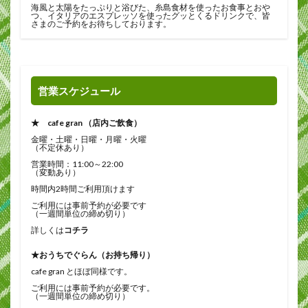
海風と太陽をたっぷりと浴びた、糸島食材を使ったお食事とおや
つ、イタリアのエスプレッソを使ったグッとくるドリンクで、皆
さまのご予約をお待ちしております。
営業スケジュール
★ cafe gran （店内ご飲食）
金曜・土曜・日曜・月曜・火曜
（不定休あり）
営業時間：11:00～22:00
（変動あり）
時間内2時間ご利用頂けます
ご利用には事前予約が必要です
（一週間単位の締め切り）
詳しくは
コチラ
★おうちでぐらん（お持ち帰り）
cafe gran とほぼ同様です。
ご利用には事前予約が必要です。
（一週間単位の締め切り）