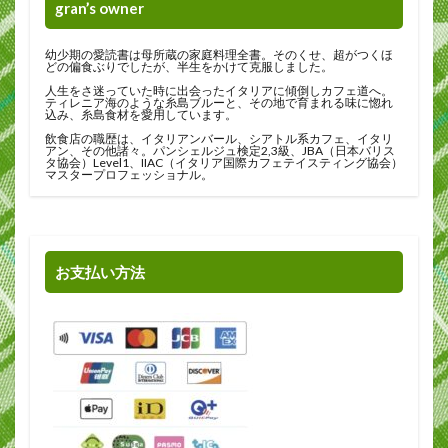
gran’s owner
幼少期の愛読書は母所蔵の家庭料理全書。そのくせ、超がつくほ
どの偏食ぶりでしたが、半生をかけて克服しました。
人生をさ迷っていた時に出会ったイタリアに傾倒しカフェ道へ。
ティレニア海のような糸島ブルーと、その地で育まれる味に惚れ
込み、糸島食材を愛用しています。
飲食店の職歴は、イタリアンバール、シアトル系カフェ、イタリ
アン、その他諸々。パンシェルジュ検定2,3級、JBA（日本バリス
タ協会）Level1、IIAC（イタリア国際カフェテイスティング協会）
マスタープロフェッショナル。
お支払い方法