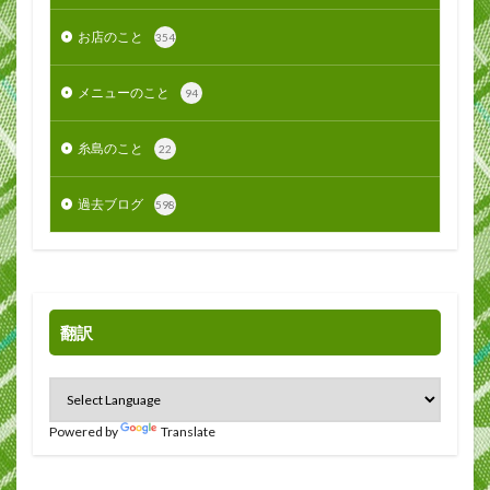
お店のこと
354
メニューのこと
94
糸島のこと
22
過去ブログ
598
翻訳
Powered by
Translate