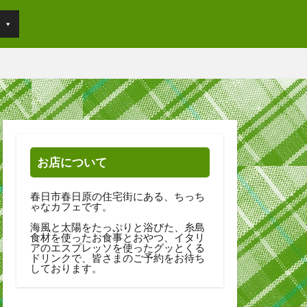
お店について
春日市春日原の住宅街にある、ちっち
ゃなカフェです。
海風と太陽をたっぷりと浴びた、糸島
食材を使ったお食事とおやつ、イタリ
アのエスプレッソを使ったグッとくる
ドリンクで、皆さまのご予約をお待ち
しております。