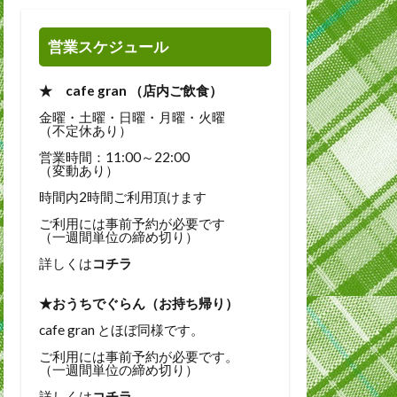
営業スケジュール
★ cafe gran （店内ご飲食）
金曜・土曜・日曜・月曜・火曜
（不定休あり）
営業時間：11:00～22:00
（変動あり）
時間内2時間ご利用頂けます
ご利用には事前予約が必要です
（一週間単位の締め切り）
詳しくは
コチラ
★おうちでぐらん（お持ち帰り）
cafe gran とほぼ同様です。
ご利用には事前予約が必要です。
（一週間単位の締め切り）
詳しくは
コチラ