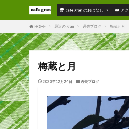
cafe gran のおはなし
アク
最近の gran
過去ブログ
梅蔵と月
HOME
梅蔵と月
2020年12月24日
過去ブログ