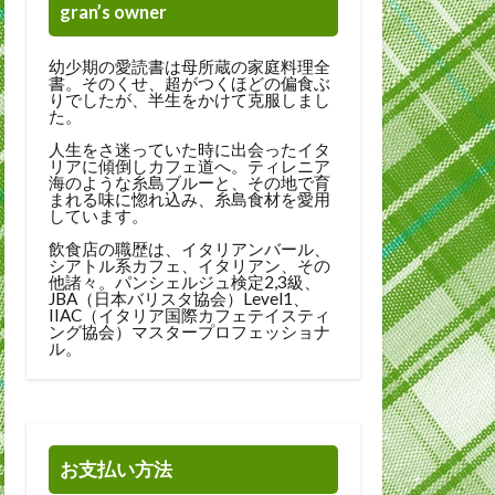
gran’s owner
幼少期の愛読書は母所蔵の家庭料理全
書。そのくせ、超がつくほどの偏食ぶ
りでしたが、半生をかけて克服しまし
た。
人生をさ迷っていた時に出会ったイタ
リアに傾倒しカフェ道へ。ティレニア
海のような糸島ブルーと、その地で育
まれる味に惚れ込み、糸島食材を愛用
しています。
飲食店の職歴は、イタリアンバール、
シアトル系カフェ、イタリアン、その
他諸々。パンシェルジュ検定2,3級、
JBA（日本バリスタ協会）Level1、
IIAC（イタリア国際カフェテイスティ
ング協会）マスタープロフェッショナ
ル。
お支払い方法