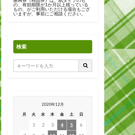
の、有効期限が1か月以上残っている
もの、がご利用いただける場合もござ
いますが、事前にご相談ください。
検索
2020年12月
月
火
水
木
金
土
日
1
2
3
4
5
6