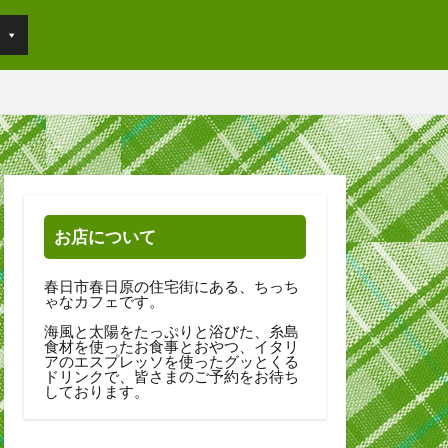
お店について
春日市春日原の住宅街にある、ちっち
ゃなカフェです。
海風と太陽をたっぷりと浴びた、糸島
食材を使ったお食事とおやつ、イタリ
アのエスプレッソを使ったグッとくる
ドリンクで、皆さまのご予約をお待ち
しております。