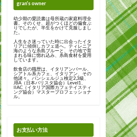
gran’s owner
幼少期の愛読書は母所蔵の家庭料理全
書。そのくせ、超がつくほどの偏食ぶ
りでしたが、半生をかけて克服しまし
た。
人生をさ迷っていた時に出会ったイタ
リアに傾倒しカフェ道へ。ティレニア
海のような糸島ブルーと、その地で育
まれる味に惚れ込み、糸島食材を愛用
しています。
飲食店の職歴は、イタリアンバール、
シアトル系カフェ、イタリアン、その
他諸々。パンシェルジュ検定2,3級、
JBA（日本バリスタ協会）Level1、
IIAC（イタリア国際カフェテイスティ
ング協会）マスタープロフェッショナ
ル。
お支払い方法