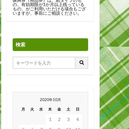
の、有効期限が1か月以上残っている
もの、がご利用いただける場合もござ
いますが、事前にご相談ください。
検索
2020年10月
月
火
水
木
金
土
日
1
2
3
4