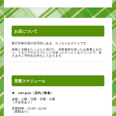
お店について
春日市春日原の住宅街にある、ちっちゃなカフェです。
海風と太陽をたっぷりと浴びた、糸島食材を使ったお食事とおや
つ、イタリアのエスプレッソを使ったグッとくるドリンクで、皆
さまのご予約をお待ちしております。
営業スケジュール
★ cafe gran （店内ご飲食）
金曜・土曜・日曜・月曜・火曜
（不定休あり）
営業時間：11:00～22:00
（変動あり）