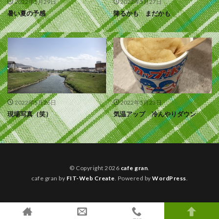
2022年5月29日
2022年5月27日
暑い夏の予感
降るかも まだかも
2022年5月26日
2022年5月23日
現場写真（笑）
気温アップ 冷んやりダウン
© Copyright 2026
cafe gran
.
cafe gran by
FIT-Web Create
. Powered by
WordPress
.