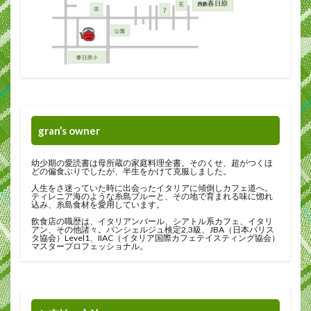
gran’s owner
幼少期の愛読書は母所蔵の家庭料理全書。そのくせ、超がつくほ
どの偏食ぶりでしたが、半生をかけて克服しました。
人生をさ迷っていた時に出会ったイタリアに傾倒しカフェ道へ。
ティレニア海のような糸島ブルーと、その地で育まれる味に惚れ
込み、糸島食材を愛用しています。
飲食店の職歴は、イタリアンバール、シアトル系カフェ、イタリ
アン、その他諸々。パンシェルジュ検定2,3級、JBA（日本バリス
タ協会）Level1、IIAC（イタリア国際カフェテイスティング協会）
マスタープロフェッショナル。