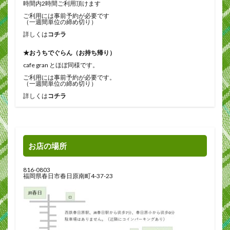
時間内2時間ご利用頂けます
ご利用には事前予約が必要です
（一週間単位の締め切り）
詳しくは
コチラ
★おうちでぐらん（お持ち帰り）
cafe gran とほぼ同様です。
ご利用には事前予約が必要です。
（一週間単位の締め切り）
詳しくは
コチラ
お店の場所
816-0803
福岡県春日市春日原南町4-37-23