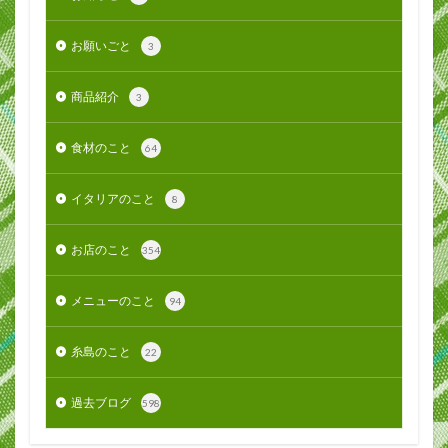
お願いごと
3
商品紹介
3
食材のこと
64
イタリアのこと
8
お店のこと
354
メニューのこと
94
糸島のこと
22
過去ブログ
598