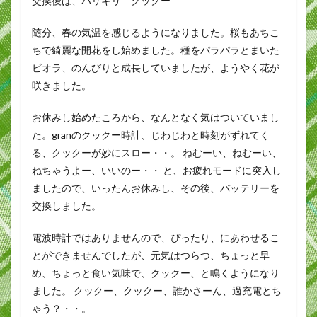
交換後は、ハリキリ クックー
随分、春の気温を感じるようになりました。桜もあちこ
ちで綺麗な開花をし始めました。種をパラパラとまいた
ビオラ、のんびりと成長していましたが、ようやく花が
咲きました。
お休みし始めたころから、なんとなく気はついていまし
た。granのクックー時計、じわじわと時刻がずれてく
る、クックーが妙にスロー・・。 ねむーい、ねむーい、
ねちゃうよー、いいのー・・ と、お疲れモードに突入し
ましたので、いったんお休みし、その後、バッテリーを
交換しました。
電波時計ではありませんので、ぴったり、にあわせるこ
とができませんでしたが、元気はつらつ、ちょっと早
め、ちょっと食い気味で、クックー、と鳴くようになり
ました。 クックー、クックー、誰かさーん、過充電とち
ゃう？・・。