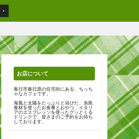
お店について
春日市春日原の住宅街にある、ちっち
ゃなカフェです。
海風と太陽をたっぷりと浴びた、糸島
食材を使ったお食事とおやつ、イタリ
アのエスプレッソを使ったグッとくる
ドリンクで、皆さまのご予約をお待ち
しております。