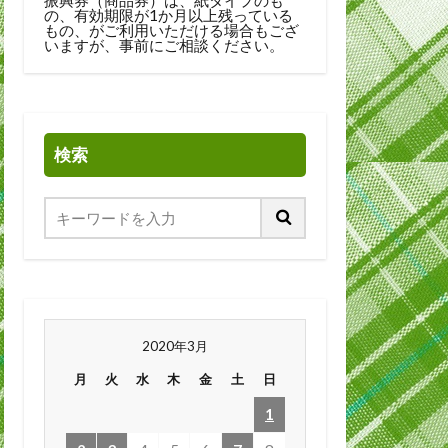
の、有効期限が1か月以上残っている
もの、がご利用いただける場合もござ
いますが、事前にご相談ください。
検索
2020年3月
月
火
水
木
金
土
日
1