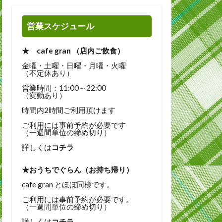
営業スケジュール
★ cafe gran （店内ご飲食）
金曜・土曜・日曜・月曜・火曜
（不定休あり）
営業時間：11:00～22:00
（変動あり）
時間内2時間ご利用頂けます
ご利用には事前予約が必要です
（一週間単位の締め切り）
詳しくは
コチラ
★おうちでぐらん（お持ち帰り）
cafe gran とほぼ同様です。
ご利用には事前予約が必要です。
（一週間単位の締め切り）
詳しくは
コチラ