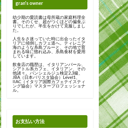
gran’s owner
幼少期の愛読書は母所蔵の家庭料理全
書。そのくせ、超がつくほどの偏食ぶ
りでしたが、半生をかけて克服しまし
た。
人生をさ迷っていた時に出会ったイタ
リアに傾倒しカフェ道へ。ティレニア
海のような糸島ブルーと、その地で育
まれる味に惚れ込み、糸島食材を愛用
しています。
飲食店の職歴は、イタリアンバール、
シアトル系カフェ、イタリアン、その
他諸々。パンシェルジュ検定2,3級、
JBA（日本バリスタ協会）Level1、
IIAC（イタリア国際カフェテイスティ
ング協会）マスタープロフェッショナ
ル。
お支払い方法