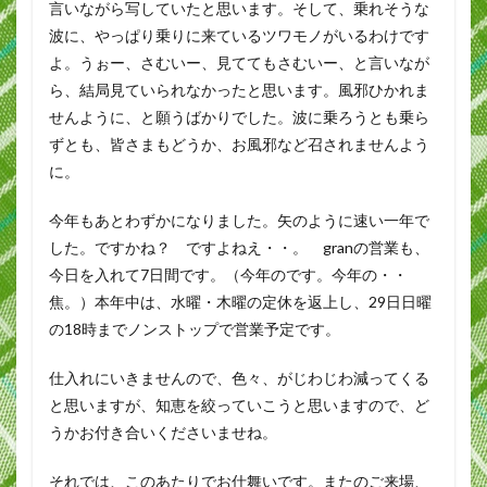
言いながら写していたと思います。そして、乗れそうな
波に、やっぱり乗りに来ているツワモノがいるわけです
よ。うぉー、さむいー、見ててもさむいー、と言いなが
ら、結局見ていられなかったと思います。風邪ひかれま
せんように、と願うばかりでした。波に乗ろうとも乗ら
ずとも、皆さまもどうか、お風邪など召されませんよう
に。
今年もあとわずかになりました。矢のように速い一年で
した。ですかね？ ですよねえ・・。 granの営業も、
今日を入れて7日間です。（今年のです。今年の・・
焦。）本年中は、水曜・木曜の定休を返上し、29日日曜
の18時までノンストップで営業予定です。
仕入れにいきませんので、色々、がじわじわ減ってくる
と思いますが、知恵を絞っていこうと思いますので、ど
うかお付き合いくださいませね。
それでは、このあたりでお仕舞いです。またのご来場、