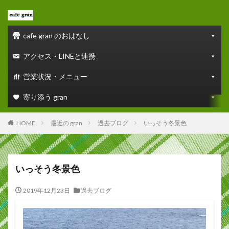
cafe gran のおはなし
アクセス・LINEと連携
営業状況・メニュー
寄り添う gran
HOME
最近の gran
過去ブログ
いっそう冬景色
いっそう冬景色
2019年12月23日
過去ブログ