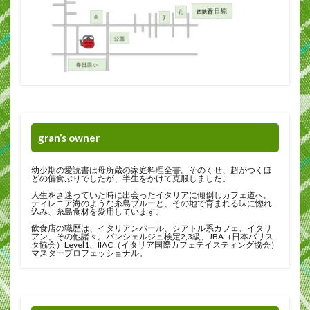
gran’s owner
幼少期の愛読書は母所蔵の家庭料理全書。そのくせ、超がつくほ
どの偏食ぶりでしたが、半生をかけて克服しました。
人生をさ迷っていた時に出会ったイタリアに傾倒しカフェ道へ。
ティレニア海のような糸島ブルーと、その地で育まれる味に惚れ
込み、糸島食材を愛用しています。
飲食店の職歴は、イタリアンバール、シアトル系カフェ、イタリ
アン、その他諸々。パンシェルジュ検定2,3級、JBA（日本バリス
タ協会）Level1、IIAC（イタリア国際カフェテイスティング協会）
マスタープロフェッショナル。