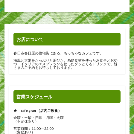
お店について
春日市春日原の住宅街にある、ちっちゃなカフェです。
海風と太陽をたっぷりと浴びた、糸島食材を使ったお食事とおや
つ、イタリアのエスプレッソを使ったグッとくるドリンクで、皆
さまのご予約をお待ちしております。
営業スケジュール
★ cafe gran （店内ご飲食）
金曜・土曜・日曜・月曜・火曜
（不定休あり）
営業時間：11:00～22:00
（変動あり）