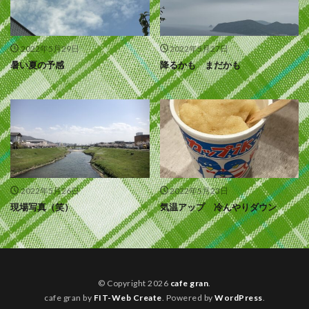
2022年5月29日
2022年5月27日
暑い夏の予感
降るかも まだかも
2022年5月26日
2022年5月23日
現場写真（笑）
気温アップ 冷んやりダウン
© Copyright 2026
cafe gran
.
cafe gran by
FIT-Web Create
. Powered by
WordPress
.