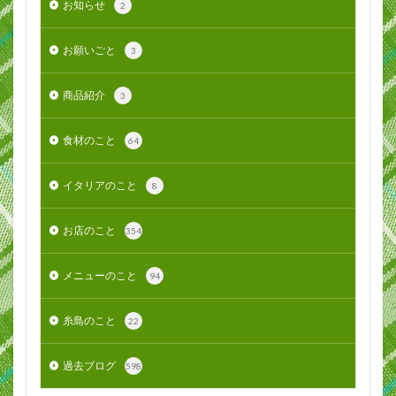
お知らせ
2
お願いごと
3
商品紹介
3
食材のこと
64
イタリアのこと
8
お店のこと
354
メニューのこと
94
糸島のこと
22
過去ブログ
598