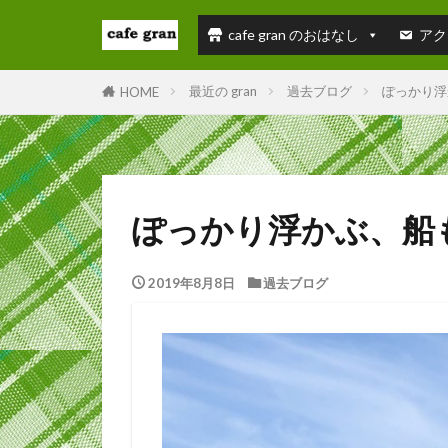
cafe gran のおはなし
アク
最近の gran
過去ブログ
ぽっかり浮
HOME
ぽっかり浮かぶ、船
2019年8月8日
過去ブログ