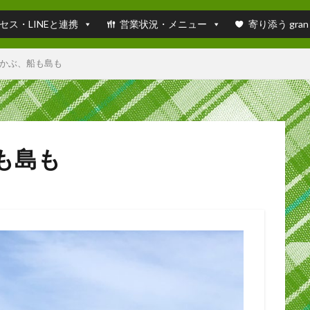
セス・LINEと連携
営業状況・メニュー
寄り添う gran
かぶ、船も島も
も島も