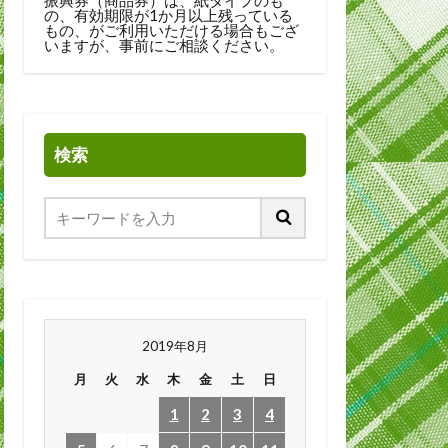
の、有効期限が1か月以上残っている
もの、がご利用いただける場合もござ
いますが、事前にご相談ください。
検索
2019年8月
月
火
水
木
金
土
日
1
2
3
4