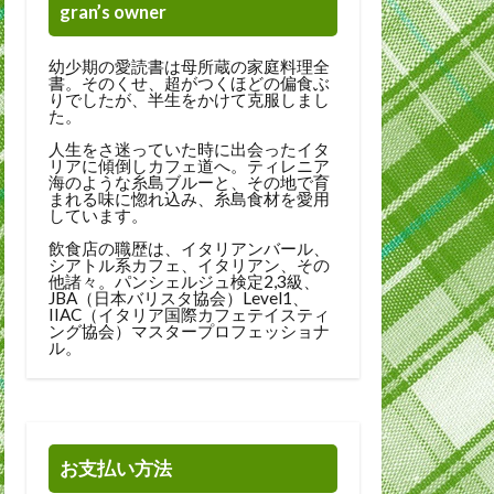
gran’s owner
幼少期の愛読書は母所蔵の家庭料理全
書。そのくせ、超がつくほどの偏食ぶ
りでしたが、半生をかけて克服しまし
た。
人生をさ迷っていた時に出会ったイタ
リアに傾倒しカフェ道へ。ティレニア
海のような糸島ブルーと、その地で育
まれる味に惚れ込み、糸島食材を愛用
しています。
飲食店の職歴は、イタリアンバール、
シアトル系カフェ、イタリアン、その
他諸々。パンシェルジュ検定2,3級、
JBA（日本バリスタ協会）Level1、
IIAC（イタリア国際カフェテイスティ
ング協会）マスタープロフェッショナ
ル。
お支払い方法