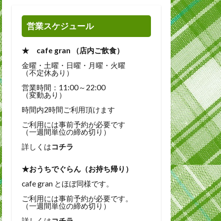
営業スケジュール
★ cafe gran （店内ご飲食）
金曜・土曜・日曜・月曜・火曜
（不定休あり）
営業時間：11:00～22:00
（変動あり）
時間内2時間ご利用頂けます
ご利用には事前予約が必要です
（一週間単位の締め切り）
詳しくは
コチラ
★おうちでぐらん（お持ち帰り）
cafe gran とほぼ同様です。
ご利用には事前予約が必要です。
（一週間単位の締め切り）
詳しくは
コチラ