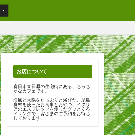
お店について
春日市春日原の住宅街にある、ちっち
ゃなカフェです。
海風と太陽をたっぷりと浴びた、糸島
食材を使ったお食事とおやつ、イタリ
アのエスプレッソを使ったグッとくる
ドリンクで、皆さまのご予約をお待ち
しております。