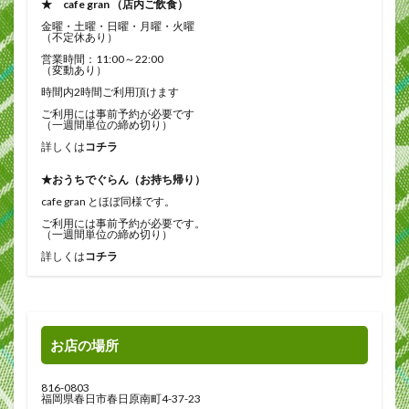
★ cafe gran （店内ご飲食）
金曜・土曜・日曜・月曜・火曜
（不定休あり）
営業時間：11:00～22:00
（変動あり）
時間内2時間ご利用頂けます
ご利用には事前予約が必要です
（一週間単位の締め切り）
詳しくは
コチラ
★おうちでぐらん（お持ち帰り）
cafe gran とほぼ同様です。
ご利用には事前予約が必要です。
（一週間単位の締め切り）
詳しくは
コチラ
お店の場所
816-0803
福岡県春日市春日原南町4-37-23