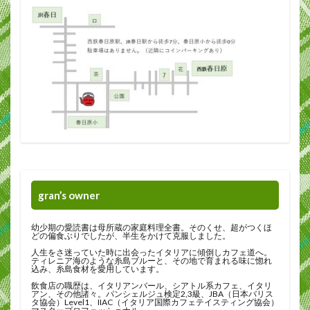
gran’s owner
幼少期の愛読書は母所蔵の家庭料理全書。そのくせ、超がつくほ
どの偏食ぶりでしたが、半生をかけて克服しました。
人生をさ迷っていた時に出会ったイタリアに傾倒しカフェ道へ。
ティレニア海のような糸島ブルーと、その地で育まれる味に惚れ
込み、糸島食材を愛用しています。
飲食店の職歴は、イタリアンバール、シアトル系カフェ、イタリ
アン、その他諸々。パンシェルジュ検定2,3級、JBA（日本バリス
タ協会）Level1、IIAC（イタリア国際カフェテイスティング協会）