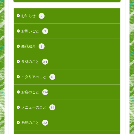
お知らせ
2
お願いごと
3
商品紹介
3
食材のこと
64
イタリアのこと
8
お店のこと
354
メニューのこと
94
糸島のこと
22