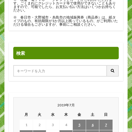
す。ごくまれにクレジットカード等で使用ができないこともあり
ますので、可能でしたら、お支払い払い方法はいくつかお持ちく
ださい。
※ 春日市・大野城市・糸島市の地域振興券（商品券）は、紙タ
イプのもの、有効期限が1か月以上残っているもの、がご利用いた
だける場合もございますが、事前にご相談ください。
検索
2019年7月
月
火
水
木
金
土
日
1
2
3
4
5
6
7