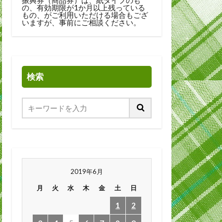
の、有効期限が1か月以上残っている
もの、がご利用いただける場合もござ
いますが、事前にご相談ください。
検索
2019年6月
月
火
水
木
金
土
日
1
2