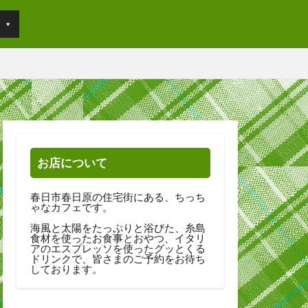
お店について
春日市春日原の住宅街にある、ちっち
ゃなカフェです。
海風と太陽をたっぷりと浴びた、糸島
食材を使ったお食事とおやつ、イタリ
アのエスプレッソを使ったグッとくる
ドリンクで、皆さまのご予約をお待ち
しております。