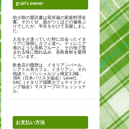
gran’s owner
幼少期の愛読書は母所蔵の家庭料理全
書。そのくせ、超がつくほどの偏食ぶ
りでしたが、半生をかけて克服しまし
た。
人生をさ迷っていた時に出会ったイタ
リアに傾倒しカフェ道へ。ティレニア
海のような糸島ブルーと、その地で育
まれる味に惚れ込み、糸島食材を愛用
しています。
飲食店の職歴は、イタリアンバール、
シアトル系カフェ、イタリアン、その
他諸々。パンシェルジュ検定2,3級、
JBA（日本バリスタ協会）Level1、
IIAC（イタリア国際カフェテイスティ
ング協会）マスタープロフェッショナ
ル。
お支払い方法