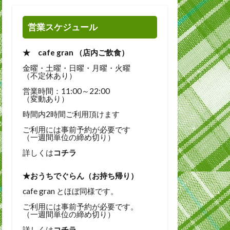
営業スケジュール
★ cafe gran （店内ご飲食）
金曜・土曜・日曜・月曜・火曜
（不定休あり）
営業時間：11:00～22:00
（変動あり）
時間内2時間ご利用頂けます
ご利用には事前予約が必要です
（一週間単位の締め切り）
詳しくは
コチラ
★おうちでぐらん（お持ち帰り）
cafe gran とほぼ同様です。
ご利用には事前予約が必要です。
（一週間単位の締め切り）
詳しくは
コチラ